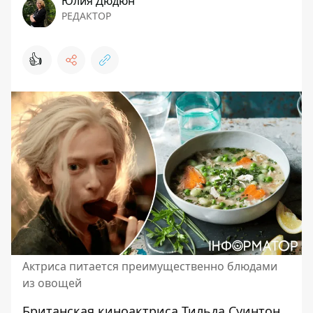
Юлия Дюдюн
РЕДАКТОР
👍
Актриса питается преимущественно блюдами
из овощей
Британская киноактриса Тильда Суинтон,