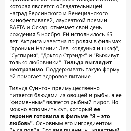
которая
является обладательницей
наград
Берлинского и Венецианского
кинофестивалей, лауреаткой премии
BAFTA и Оскар, отмечает свой день
рождения 5 ноября. Ей исполнилось 65
лет. Актриса известна по ролям в фильмах
"Хроники Нарнии: Лев, колдунья и шкаф",
"Суспирия", "Доктор Стрэндж" и "Выживут
только любовники".
Тильда выглядит
неотразимо
. Поддерживать такую ​​форму
ей помогает здоровое питание.
Тильда Суинтон преимущественно
питается блюдами из овощей и рыбы, а ее
"фирменным" является рыбный пирог. Но
можно вспомнить суп
, который
ее
героиня готовила в фильме "Я – это
любовь"
. Основным его ингредиентом
была полба. Это вид пшеницы, известный