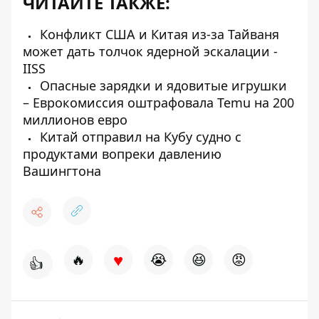
ЧИТАЙТЕ ТАКЖЕ:
Конфликт США и Китая из-за Тайваня
может дать толчок ядерной эскалации -
IISS
Опасные зарядки и ядовитые игрушки
– Еврокомиссия оштрафовала Temu на 200
миллионов евро
Китай отправил на Кубу судно с
продуктами вопреки давлению
Вашингтона
♥
🔥
😭
😆
😡
👍