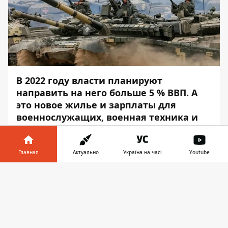
В 2022 году власти планируют
направить на него больше 5 % ВВП. А
это новое жилье и зарплаты для
военнослужащих, военная техника и
осмотр авиации.
А ещё — космические достижения в
Главная
Актуально
Україна на часі
Youtube
прямом смысле слова. Часть денег пойдет
Информатор в
на строительство спутников. Куда ещё
Скачать
телефоне
👉
хотят направить деньги в сфере обороны
и стратегической промышленности —
читайте в материале
Информатора
.