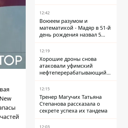
нуждается в усилении
12:42
Воюеем разумом и
математикой - Мадяр в 51-й
день рождения назвал 5
условий поражения РФ
12:19
Хорошие дроны снова
атаковали уфимский
нефтеперерабатывающий
кластер – один упал на
недострой
евая
12:15
Тренер Магучих Татьяна
 New
Степанова рассказала о
запасы
секрете успеха их тандема
 частей
12:03