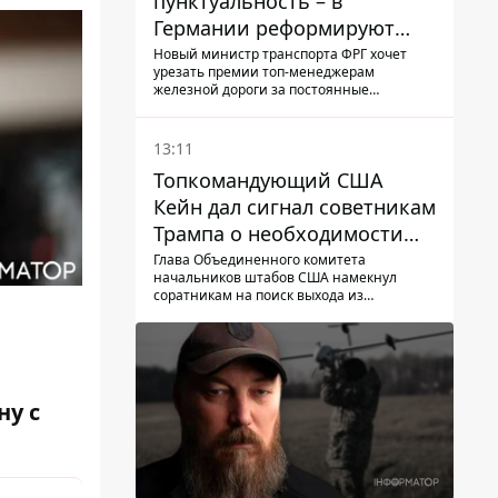
пунктуальность – в
Германии реформируют
премирование руководства
Новый министр транспорта ФРГ хочет
урезать премии топ-менеджерам
Deutsche Bahn
железной дороги за постоянные
опоздание поездов
13:11
Топкомандующий США
Кейн дал сигнал советникам
Трампа о необходимости
заканчивать войну с
Глава Объединенного комитета
начальников штабов США намекнул
Ираном – СМИ
соратникам на поиск выхода из
конфликта
ну с