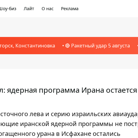
Шоу-биз
Лайт
О нас
Реклама
торск, Константиновка
🔴 Ракетный удар 5 августа
л: ядерная программа Ирана остается
точного лева и серию израильских авиауда
яющие иранской ядерной программы не пост
богащенного урана в Исфахане остались