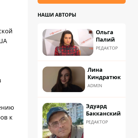
НАШИ АВТОРЫ
ской
Ольга
Палий
США
РЕДАКТОР
Лина
Киндратюк
в
ADMIN
Эдуард
щению
Бакканский
ов к
РЕДАКТОР