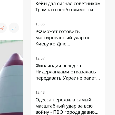
Кейн дал сигнал советникам
Трампа о необходимости
заканчивать войну с
Ираном – СМИ
13:05
РФ может готовить
массированный удар по
Киеву ко Дню
Независимости - Институт
изучения войны
12:57
Финляндия вслед за
Нидерландами отказалась
передавать Украине ракеты
ПВО Patriot
12:43
Одесса пережила самый
масштабный удар за всю
войну - ПВО города давно