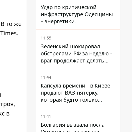
Удар по критической
инфраструктуре Одесщины
– энергетики
. В то же
восстанавливают свет
Times.
11:55
Зеленский шокировал
обстрелами РФ за неделю -
враг продолжает делать
ставку на баллистический
террор
11:44
Капсула времени - в Киеве
продают ВАЗ-пятерку,
л
которая будто только
троя,
сошла с конвейера
с в
11:41
Болгария вызвала посла
Украины из-за взрыва