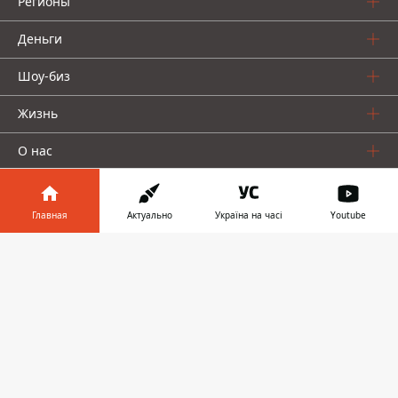
Регионы
Деньги
Шоу-биз
Жизнь
О нас
Главная
Актуально
Україна на часі
Youtube
Информатор в
Скачать
телефоне
👉
Информатор проекты
Столица
Ваши финансы
Авто
Geek
© 2016-2026 Informator