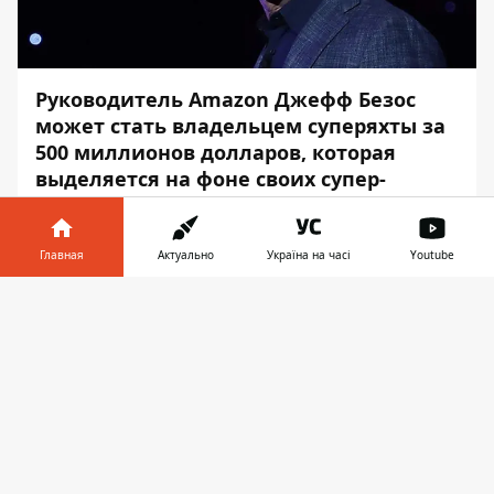
Руководитель Amazon Джефф Безос
может стать владельцем суперяхты за
500 миллионов долларов, которая
выделяется на фоне своих супер-
люксовых собратьев. Она станет самой
большой в мире.
Главная
Актуально
Україна на часі
Youtube
Об этом сообщает
Информатор
со
Информатор в
ссылкой на
BBC
.
Скачать
телефоне
👉
Безос сделал заказ на строительство яхты
ещё до начала пандемии.
У яхты будет несколько палуб, а её длина
составит 127 метров. Дополнительно в
комплекте будет идти вспомогательная