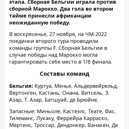
этапа. Сборная Бельгии
играла против
сборной Марокко
. Два гола во втором
тайме принесли африканцам
неожиданную победу.
В воскресенье, 27 ноября, на ЧМ-2022
поединки второго тура проводили
команды группы F. Сборная Бельгии в
случае победы над Марокко могла
гарантировать себе место в 1/8 финала.
Составы команд
Бельгия:
Куртуа, Менье, Альдервейрельд,
Вертонген, Кастань, Онана, Витсель, Э.
Азар, Т. Азар, Батшуай, де Брюйне.
Запасные: Миньоле, Кастеэлс, Теате, Фас,
Тилеманс, Лукаку, Феррейра Карраско,
Мертенс, Троссар, Дендонкер, Ванакен, Де