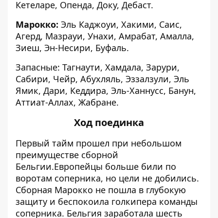
Кетеларе, Опенда, Доку, Дебаст.
Марокко:
Эль Каджоуи, Хакими, Саис,
Агерд, Мазрауи, Унахи, Амрабат, Амалла,
Зиеш, Эн-Несири, Буфаль.
Запасные: Тагнаути, Хамдала, Зарури,
Сабири, Чейр, Абухляль, Эззалзули, Эль
Ямик, Дари, Кеддира, Эль-Ханнусс, Банун,
Аттиат-Аллах, Жабране.
Ход поединка
Первый тайм прошел при небольшом
преимуществе сборной
Бельгии.Европейцы больше били по
воротам соперника, но цели не добились.
Сборная Марокко не пошла в глубокую
защиту и беспокоила голкипера команды
соперника. Бельгия заработала шесть