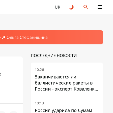
UK
🔎 Ольга Стефанишина
ПОСЛЕДНИЕ НОВОСТИ
10:26
е
Заканчиваются ли
баллистические ракеты в
России - эксперт Коваленко
дал ответ, который вряд ли
понравится украинцам
10:13
Россия ударила по Сумам