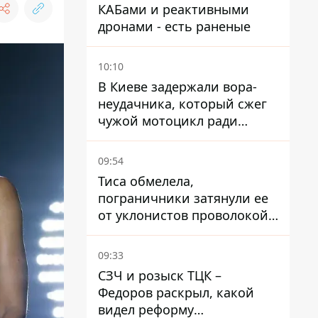
КАБами и реактивными
дронами - есть раненые
10:10
В Киеве задержали вора-
неудачника, который сжег
чужой мотоцикл ради
содержимого багажника
09:54
Тиса обмелела,
пограничники затянули ее
от уклонистов проволокой
Егоза, которая убивает
диких животных -
09:33
правозащитники бьют
СЗЧ и розыск ТЦК –
тревогу
Федоров раскрыл, какой
видел реформу