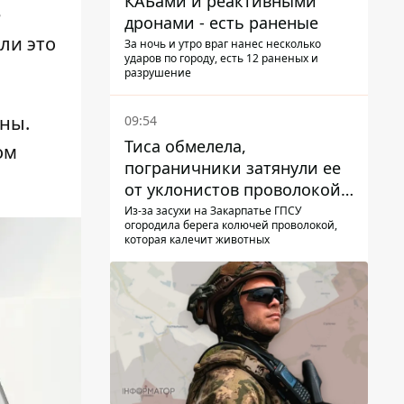
КАБами и реактивными
е
дронами - есть раненые
ли это
За ночь и утро враг нанес несколько
ударов по городу, есть 12 раненых и
разрушение
ны.
09:54
Тиса обмелела,
ом
пограничники затянули ее
от уклонистов проволокой
Егоза, которая убивает
Из-за засухи на Закарпатье ГПСУ
огородила берега колючей проволокой,
диких животных -
которая калечит животных
правозащитники бьют
тревогу