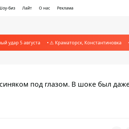
Шоу-биз
Лайт
О нас
Реклама
ный удар 5 августа
⚠️ Краматорск, Константиновка
синяком под глазом. В шоке был даж