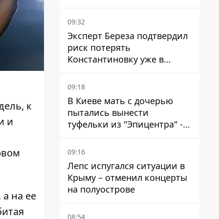
мобилизации
09:32
Эксперт Береза ​​подтвердил
риск потерять
Константиновку уже в
ближайшие месяцы
09:18
В Киеве мать с дочерью
ель, к
пытались вынести
и и
туфельки из "Эпицентра" -
суд вынес приговор
рвом
09:16
Лепс испугался ситуации в
Крыму – отменил концерты
на полуострове
а на ее
битая
08:54