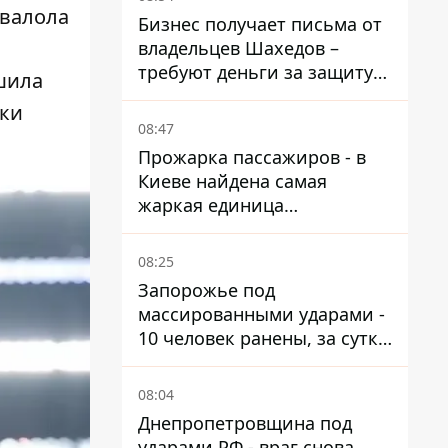
овалола
Бизнес получает письма от
владельцев Шахедов –
требуют деньги за защиту
шила
от атак
яки
08:47
Прожарка пассажиров - в
Киеве найдена самая
жаркая единица
общественного транспорта
08:25
Запорожье под
массированными ударами -
10 человек ранены, за сутки
тысячи атак
08:04
Днепропетровщина под
ударами РФ - враг снова