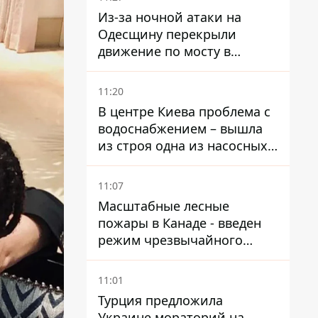
Из-за ночной атаки на
Одесщину перекрыли
движение по мосту в
Маяках - подробности от
ГНСУ
11:20
В центре Киева проблема с
водоснабжением – вышла
из строя одна из насосных
станций
11:07
Масштабные лесные
пожары в Канаде - введен
режим чрезвычайного
положения, выехали более
20 тысяч человек
11:01
Турция предложила
Украине мораторий на