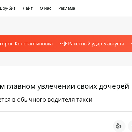
Шоу-биз
Лайт
О нас
Реклама
торск, Константиновка
🔴 Ракетный удар 5 августа
ом главном увлечении своих дочерей
тся в обычного водителя такси
👍