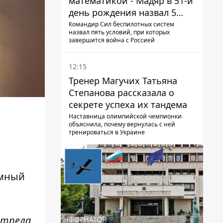
математикой - Мадяр в 51-й
день рождения назвал 5
условий поражения РФ
Командир Сил беспилотных систем
назвал пять условий, при которых
завершится война с Россией
12:15
Тренер Магучих Татьяна
Степанова рассказала о
секрете успеха их тандема
Наставница олимпийской чемпионки
объяснила, почему вернулась с ней
тренироваться в Украине
емный
мотрела