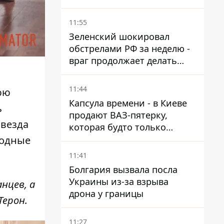
восстанавливают свет
11:55
Зеленский шокировал
обстрелами РФ за неделю -
враг продолжает делать
ставку на баллистический
террор
11:44
юю
Капсула времени - в Киеве
ь
продают ВАЗ-пятерку,
Звезда
которая будто только
сошла с конвейера
ходные
11:41
Болгария вызвала посла
Украины из-за взрыва
нцев, а
дрона у границы
Терон.
11:27