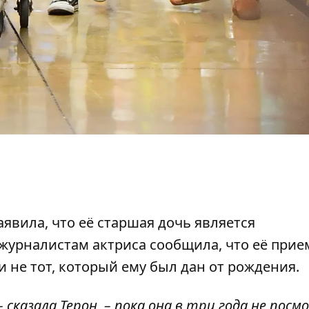
явила, что её старшая дочь является
журналистам актриса сообщила, что её при
и не тот, который ему был дан от рождения.
– сказала Терон, – пока она в три года не пос