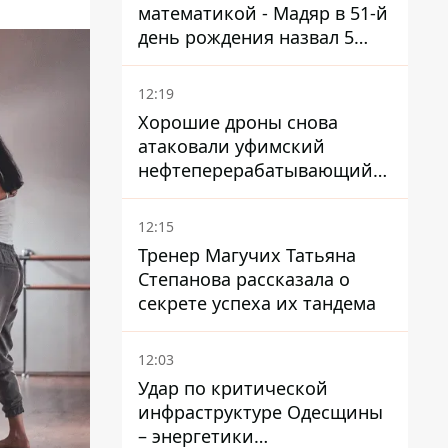
математикой - Мадяр в 51-й
день рождения назвал 5
условий поражения РФ
12:19
Хорошие дроны снова
атаковали уфимский
нефтеперерабатывающий
кластер – один упал на
недострой
12:15
Тренер Магучих Татьяна
Степанова рассказала о
секрете успеха их тандема
12:03
Удар по критической
инфраструктуре Одесщины
– энергетики