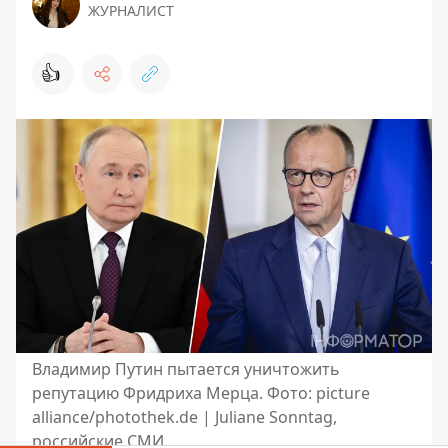
ЖУРНАЛИСТ
👍
Владимир Путин пытается уничтожить
репутацию Фридриха Мерца. Фото: picture
alliance/photothek.de | Juliane Sonntag,
российские СМИ