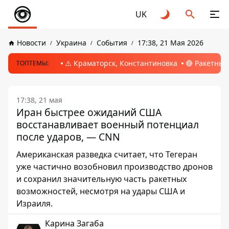
UK
Новости
Украина
События
17:38, 21 Мая 2026
⚠️ Краматорск, Константиновка
🔴 Ракетный
ТОПТЕМЫ:
17:38, 21 мая
Иран быстрее ожиданий США
восстанавливает военный потенциал
после ударов, — CNN
Американская разведка считает, что Тегеран
уже частично возобновил производство дронов
и сохранил значительную часть ракетных
возможностей, несмотря на удары США и
Израиля.
Карина Загаба