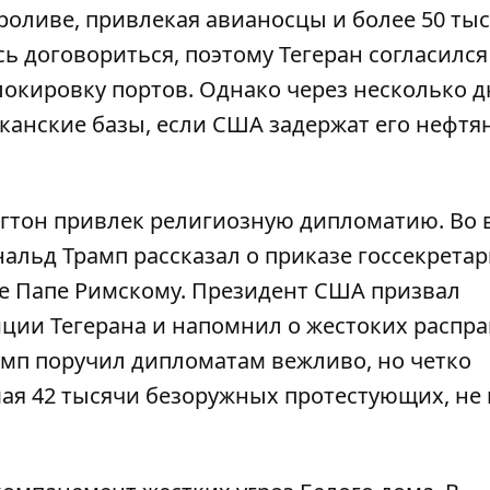
роливе, привлекая авианосцы и более 50 ты
сь договориться
, поэтому Тегеран согласился
локировку портов. Однако через несколько 
канские базы
, если США задержат его нефтя
гтон привлек религиозную дипломатию. Во 
нальд Трамп рассказал о приказе госсекрета
ие Папе Римскому. Президент США
призвал
ции Тегерана
и напомнил о жестоких распра
мп поручил дипломатам вежливо, но четко
шая 42 тысячи безоружных протестующих, не