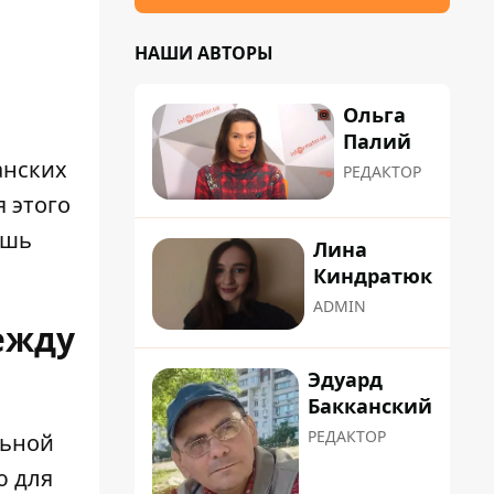
НАШИ АВТОРЫ
Ольга
Палий
анских
РЕДАКТОР
 этого
ишь
Лина
Киндратюк
ADMIN
ежду
Эдуард
Бакканский
РЕДАКТОР
льной
ю для