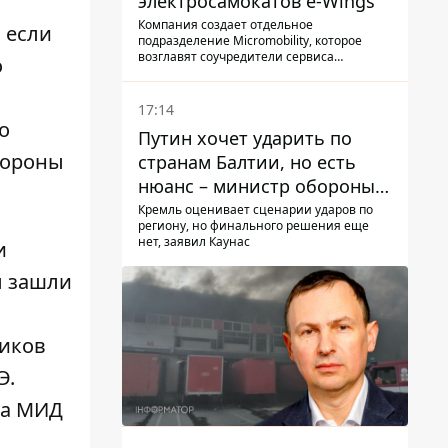
электросамокатов e-Wings
Компания создает отдельное
, если
подразделение Micromobility, которое
возглавят соучредители сервиса
о
самокатов.
17:14
о
Путин хочет ударить по
тороны
странам Балтии, но есть
нюанс – министр обороны
Литвы сделал заявление
Кремль оценивает сценарии ударов по
региону, но финального решения еще
нет, заявил Каунас
и
ы зашли
ников
Э.
 а МИД