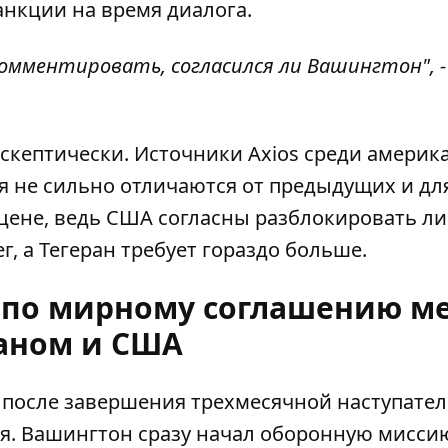
нкции на время диалога.
комментировать, согласился ли Вашингтон", -
 скептически. Источники Axios среди америк
я не сильно отличаются от предыдущих и для
 цене, ведь США согласны разблокировать л
, а Тегеран требует гораздо больше.
в по мирному соглашению м
аном и США
 после
завершения трехмесячной наступате
я. Вашингтон сразу начал оборонную мисси