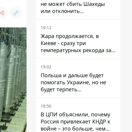
не может сбить Шахеды
или отклонить
баллистические ракеты
19:12
Жара продолжается, в
Киеве - сразу три
температурных рекорда за
день
19:02
Польша и дальше будет
помогать Украине, но не
будет терпеть
"бандеровскую символику" -
Навроцкий
18:56
В ЦПИ объяснили, почему
Россия привлекает КНДР к
войне – это больше, чем