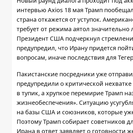
Новый раунд диалога проходит под акк
интервью Axios 18 мая
Трамп пообещал
страна откажется от уступок. Американ
требует от режима аятол значительно 
Президент США подчеркнул стремлени
предупредил, что Ирану придется пой
вопросам, иначе последствия для Теге
Пакистанские посредники
уже отправи
предупредили о критической нехватке
в тупик, а хрупкое перемирие Трамп н
жизнеобеспечения». Ситуацию усугуб
на базы США и союзников, которые уже
Поэтому Трамп собирает советников д
Ирана в ответ заявляет о готовности ж