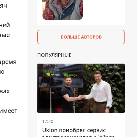
сяч
дней
ные
БОЛЬШЕ АВТОРОВ
ПОПУЛЯРНЫЕ
время
рю
вах
 имеет
17:20
Uklon приобрел сервис