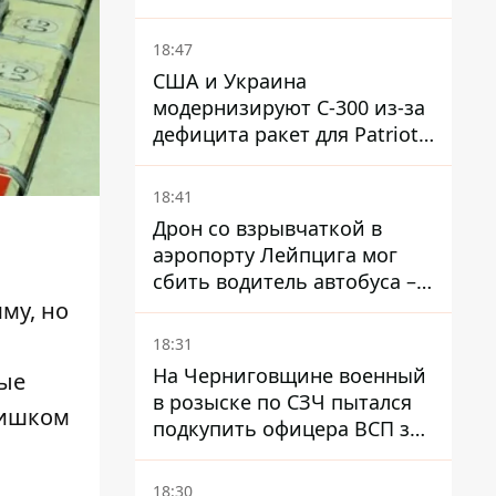
ракеты
18:47
США и Украина
модернизируют С-300 из-за
дефицита ракет для Patriot -
СМИ
18:41
Дрон со взрывчаткой в ​​
аэропорту Лейпцига мог
сбить водитель автобуса –
Welt
му, но
18:31
На Черниговщине военный
ные
в розыске по СЗЧ пытался
лишком
подкупить офицера ВСП за
40 тысяч гривен
18:30