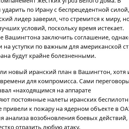
омпанемент жестких угроз Белого дома. В
 ударить по Ирану с беспрецедентной силой
ский лидер заверил, что стремится к миру, н
лучших условий, поскольку время истекает.
е Вашингтона заключить соглашение, однак
ти на уступки по важным для американской с
рана будут крайне болезненными.
ли новый иранский план в Вашингтон
, хотя 
 времени для компромисса. Сами переговор
азвал «находящимся на аппарате
ляют постоянные налеты иранских беспилот
 привели к пожару на ядерном объекте в ОА
ля анализа возобновления боевых действий,
естко отразить любую атаку.