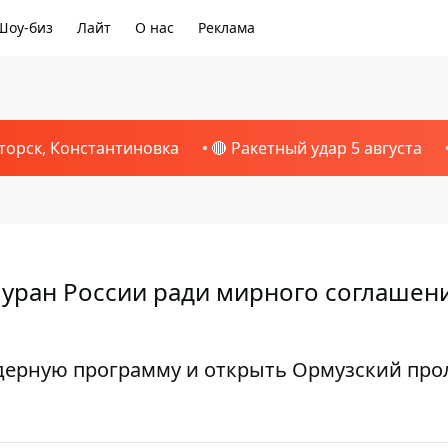
Шоу-биз
Лайт
О нас
Реклама
торск, Константиновка
🔴 Ракетный удар 5 августа
уран России ради мирного соглашени
ядерную программу и открыть Ормузский про