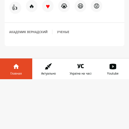
♥
🔥
😭
😆
😡
👍
АКАДЕМИК ВЕРНАДСКИЙ
УЧЕНЫЕ
Главная
Актуально
Україна на часі
Youtube
ПРЕДЛОЖИТЬ НОВОСТЬ
Информатор в
Скачать
телефоне
👉
Мир
Украина
Киев