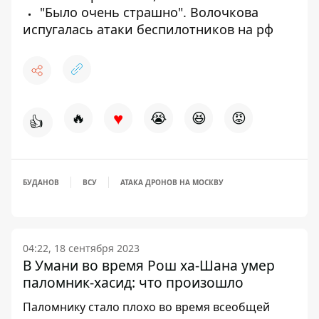
"Было очень страшно". Волочкова
испугалась атаки беспилотников на рф
♥
🔥
😭
😆
😡
👍
БУДАНОВ
ВСУ
АТАКА ДРОНОВ НА МОСКВУ
04:22, 18 сентября 2023
В Умани во время Рош ха-Шана умер
паломник-хасид: что произошло
Паломнику стало плохо во время всеобщей