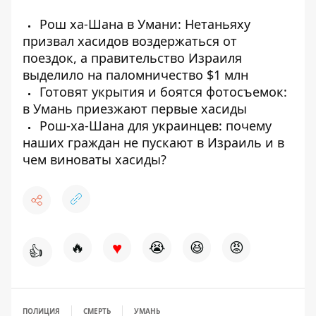
Рош ха-Шана в Умани: Нетаньяху
призвал хасидов воздержаться от
поездок, а правительство Израиля
выделило на паломничество $1 млн
Готовят укрытия и боятся фотосъемок:
в Умань приезжают первые хасиды
Рош-ха-Шана для украинцев: почему
наших граждан не пускают в Израиль и в
чем виноваты хасиды?
♥
🔥
😭
😆
😡
👍
ПОЛИЦИЯ
СМЕРТЬ
УМАНЬ