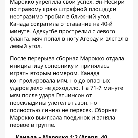
Марокко укрепила свой успех. Эн-Несири
по правому краю штрафной площадки
неотразимо пробил в ближний угол.
Канада сократила отставание на 40-й
минуте. Адекугбе прострелил с левого
фланга, мяч попал в ногу Агерду и влетел в
левый угол.
После перерыва сборная Марокко отдала
инициативу сопернику и принялась
играть вторым номером. Канада
контролировала мяч, но до опасных
ударов дело не доходило. На 71-й минуте
мяч после удара Гатчинсон от
перекладины улетел в газон, но
полностью линию не пересек. Сборная
Марокко выиграла поединок и заняла
первое в группе.
Канада – Марокко 1:2 (Агерд, 40