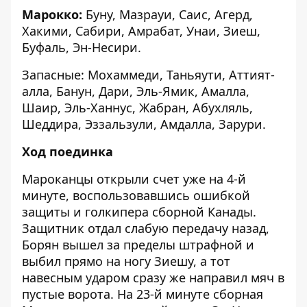
Марокко:
Буну, Мазрауи, Саис, Агерд,
Хакими, Сабири, Амрабат, Унаи, Зиеш,
Буфаль, Эн-Несири.
Запасные: Мохаммеди, Таньяути, Аттият-
алла, Банун, Дари, Эль-Ямик, Амалла,
Шаир, Эль-Ханнус, Жабран, Абухляль,
Шеддира, Эззальзули, Амдалла, Зарури.
Ход поединка
Мароканцы открыли счет уже на 4-й
минуте, воспользовавшись ошибкой
защиты и голкипера сборной Канады.
Защитник отдал слабую передачу назад,
Борян вышел за пределы штрафной и
выбил прямо на ногу Зиешу, а тот
навесным ударом сразу же направил мяч в
пустые ворота. На 23-й минуте сборная