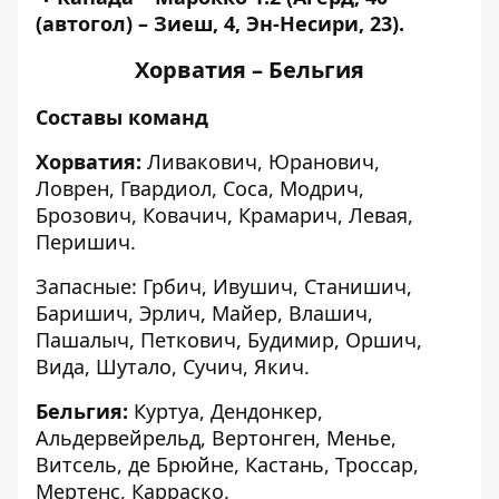
(автогол) – Зиеш, 4, Эн-Несири, 23).
Хорватия – Бельгия
Составы команд
Хорватия:
Ливакович, Юранович,
Ловрен, Гвардиол, Соса, Модрич,
Брозович, Ковачич, Крамарич, Левая,
Перишич.
Запасные: Грбич, Ивушич, Станишич,
Баришич, Эрлич, Майер, Влашич,
Пашалыч, Петкович, Будимир, Оршич,
Вида, Шутало, Сучич, Якич.
Бельгия:
Куртуа, Дендонкер,
Альдервейрельд, Вертонген, Менье,
Витсель, де Брюйне, Кастань, Троссар,
Мертенс, Карраско.