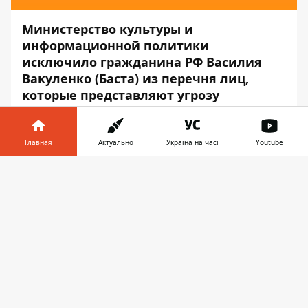
Министерство культуры и
информационной политики
исключило гражданина РФ Василия
Вакуленко (Баста) из перечня лиц,
которые представляют угрозу
нацбезопасности Украины.
Об этом сообщает
пресс-служба
Главная
Актуально
Україна на часі
Youtube
Министерства культуры и
Информатор в
информационной политики
, — передаёт
Скачать
телефоне
👉
Информатор
.
«По представлению СБУ соответствующим
приказом МКИП от 16 сентября Василий
Вакуленко был исключен из списка.
Процедура осуществляется
автоматически, ведь согласно
действующему законодательству