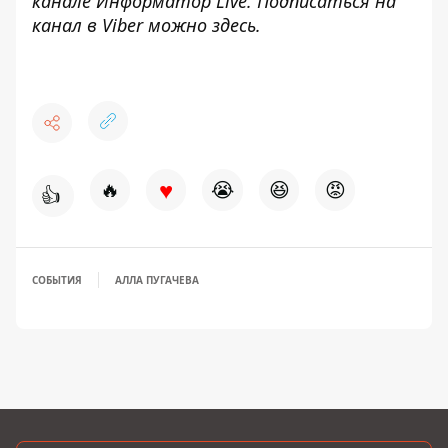
канале
Информатор Live
. Подписаться на
канал в Viber можно
здесь
.
♥
🔥
😭
😆
😡
👍
СОБЫТИЯ
АЛЛА ПУГАЧЕВА