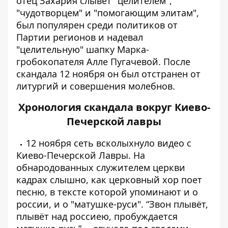
отец Захария слывет "целителем",
"чудотворцем" и "помогающим элитам",
был популярен среди политиков от
Партии регионов и надевал
"целительную" шапку Марка-
гробокопателя Алле Пугачевой. После
скандала 12 ноября он был отстранен от
литургий и совершения молебнов.
Хронология скандала вокруг Киево-
Печерской лавры
12 ноября сеть всколыхнуло видео с
Киево-Печерской Лавры. На
обнародованных служителем церкви
кадрах слышно, как церковный хор поет
песню, в тексте которой
упоминают и о
россии, и о "матушке-руси"
. “Звон плывёт,
плывёт над россиею, пробуждается