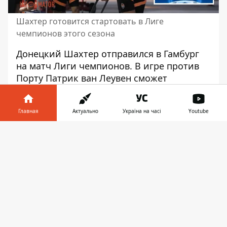
Шахтер готовится стартовать в Лиге
чемпионов этого сезона
Донецкий Шахтер отправился в Гамбург
на матч Лиги чемпионов. В
игре против
Порту
Патрик ван Леувен сможет
рассчитывать на 28 игроков.
Главной проблемой для "горняков"
Главная
Актуально
Україна на часі
Youtube
является
отсутствие основной пары
Информатор в
защитников
, сообщил официальный сайт
Скачать
телефоне
👉
Шахтера. Также вне заявки оказался
легендарный центрбек дончан Дмитрий
Чигринский.
Кроме него в заявке нет Николая
Матвиенко и Валерия Бондаря, которые
пропустят игру из-за травм. Также вне