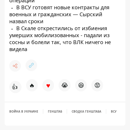
операции
В ВСУ готовят новые контракты для
военных и гражданских — Сырский
назвал сроки
В Скале открестились от избиения
умерших мобилизованных - падали из
сосны и болели так, что ВЛК ничего не
видела
♥
🔥
😭
😆
😡
👍
ВОЙНА В УКРАИНЕ
ГЕНШТАБ
СВОДКА ГЕНШТАБА
ВСУ