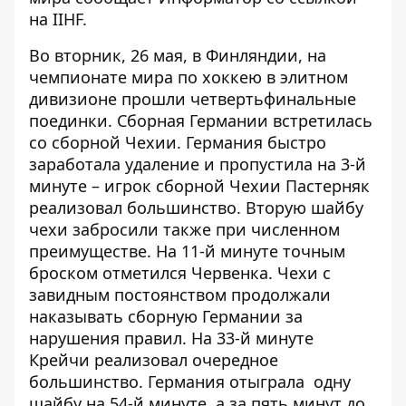
на
IIHF
.
Во вторник, 26 мая, в Финляндии, на
чемпионате мира по хоккею в элитном
дивизионе прошли четвертьфинальные
поединки. Сборная Германии встретилась
со сборной Чехии. Германия быстро
заработала удаление и пропустила на 3-й
минуте – игрок сборной Чехии Пастерняк
реализовал большинство. Вторую шайбу
чехи забросили также при численном
преимуществе. На 11-й минуте точным
броском отметился Червенка. Чехи с
завидным постоянством продолжали
наказывать сборную Германии за
нарушения правил. На 33-й минуте
Крейчи реализовал очередное
большинство. Германия отыграла одну
шайбу на 54-й минуте, а за пять минут до