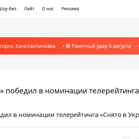
Шоу-биз
Лайт
О нас
Реклама
торск, Константиновка
🔴 Ракетный удар 5 августа
» победил в номинации телерейтинга
дил в номинации телерейтинга «Снято в Ук