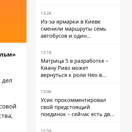
депортации украинских
мужчин - абсурд и популизм
13:28
Из-за ярмарки в Киеве
сменили маршруты семь
автобусов и один
троллейбус
13:18
ильм»
Матрица 5 в разработке –
Киану Ривз может
вернуться к роли Нео в
 дел
пятой части
13:06
Усик прокомментировал
совой
свой предстоящий
поединок – сейчас есть два
тва,
варианта
12:59