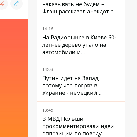
наказывать не будем –
Флэш рассказал анекдот о
незаменимой работе
связистов на фронте
14:16
На Радиорынке в Киеве 60-
летнее дерево упало на
автомобили и
травмировало человека -
подробности
14:03
Путин идет на Запад,
потому что погряз в
Украине - немецкий
политик высказался о
планах РФ
13:45
В МВД Польши
прокомментировали идеи
оппозиции по поводу