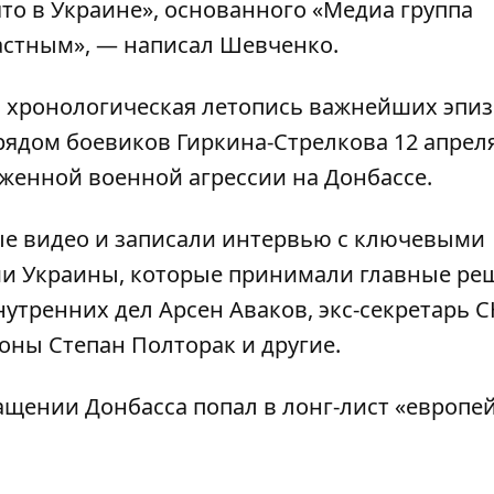
то в Украине», основанного «Медиа группа
частным», — написал Шевченко.
о хронологическая летопись важнейших эпи
трядом боевиков Гиркина-Стрелкова 12 апрел
женной военной агрессии на Донбассе.
е видео и записали интервью с ключевыми
и Украины, которые принимали главные ре
нутренних дел Арсен Аваков, экс-секретарь 
оны Степан Полторак и другие.
щении Донбасса попал в лонг-лист «европе