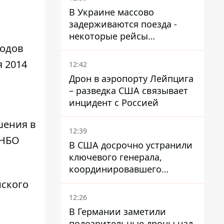
В Украине массово
задерживаются поезда -
некоторые рейсы
зодов
опаздывают более чем на
12 часов
я 2014
12:42
Дрон в аэропорту Лейпцига
– разведка США связывает
инцидент с Россией
шения в
12:39
СНБО
В США досрочно устранили
ключевого генерала,
координировавшего
поддержку Украины -
йского
причину умалчивают
12:26
В Германии заметили
подозрительные дроны над