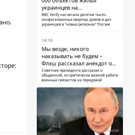
000 объектов жилья
украинцев на
оккупированных
BBC Verify насчитала десятки тысяч
конфискованных квартир, домов и дач
ано.
территориях -
украинцев в "новых регионах" России
расследование BBC
14:18
Мы везде, никого
наказывать не будем –
Флэш рассказал анекдот о
кторе:
незаменимой работе
Советник президента рассказал о
обыденной, но критически важной работе
связистов на фронте
военных связистов на передовой