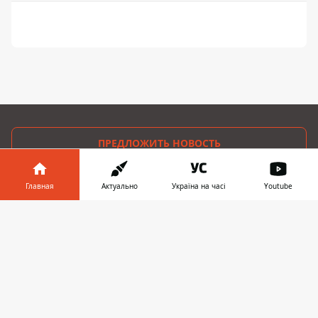
ПРЕДЛОЖИТЬ НОВОСТЬ
Мир
Главная
Актуально
Україна на часі
Youtube
Информатор в
Украина
Скачать
телефоне
👉
Киев
Регионы
Деньги