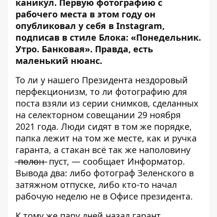
каникул. Первую фотографию с
рабочего места в этом году он
опубликовал у себя в
Instagram
,
подписав в стиле Блока: «Понедельник.
Утро. Банковая». Правда, есть
маленький нюанс.
То ли у нашего Президента нездоровый
перфекционизм, то ли фотографию для
поста взяли из серии снимков, сделанных
на селекторном совещании
29 ноября
2021 года
. Люди сидят в том же порядке,
папка лежит на том же месте, как и ручка
гаранта, а стакан всё так же наполовину
̶п̶о̶л̶о̶н̶ пуст, — сообщает
Информатор
.
Вывода два: либо фотограф Зеленского в
затяжном отпуске, либо кто-то начал
рабочую неделю не в Офисе президента.
К тому же пару дней назад гарант