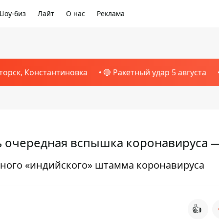
Шоу-биз
Лайт
О нас
Реклама
торск, Константиновка
🔴 Ракетный удар 5 августа
ь очередная вспышка коронавируса 
азного «индийского» штамма коронавируса
👍