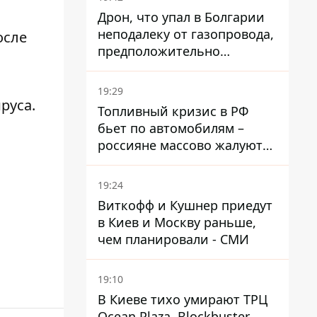
Дрон, что упал в Болгарии
неподалеку от газопровода,
осле
предположительно
украинский - Минобороны
страны
19:29
ируса
.
Топливный кризис в РФ
бьет по автомобилям –
россияне массово жалуются
на поломки из-за
некачественного бензина
19:24
Виткофф и Кушнер приедут
в Киев и Москву раньше,
чем планировали - СМИ
19:10
В Киеве тихо умирают ТРЦ
Ocean Plaza, Blockbuster