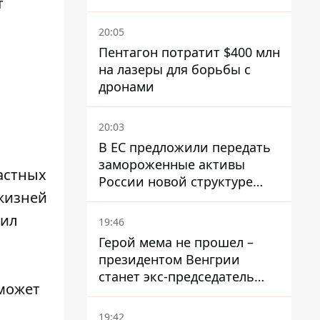
т
полноценно заработает
против баллистики
20:05
Пентагон потратит $400 млн
на лазеры для борьбы с
дронами
20:03
В ЕС предложили передать
замороженные активы
астных
России новой структуре
 жизней
блока
вил
19:46
Герой мема не прошел –
президентом Венгрии
станет экс-председатель
 может
Верховного Суда, которого
критиковал Орбан.
19:42