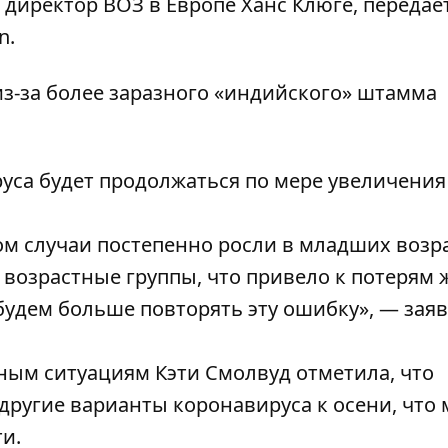
директор ВОЗ в Европе Ханс Клюге, передае
n
.
из-за более заразного «индийского» штамма
уса будет продолжаться по мере увеличения
м случаи постепенно росли в младших возр
е возрастные группы, что привело к потерям
 будем больше повторять эту ошибку», — зая
ым ситуациям Кэти Смолвуд отметила, что
ругие варианты коронавируса к осени, что
ти.