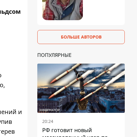
льдсом
БОЛЬШЕ АВТОРОВ
ПОПУЛЯРНЫЕ
о
о,
лений и
упив
20:24
РФ готовит новый
терев