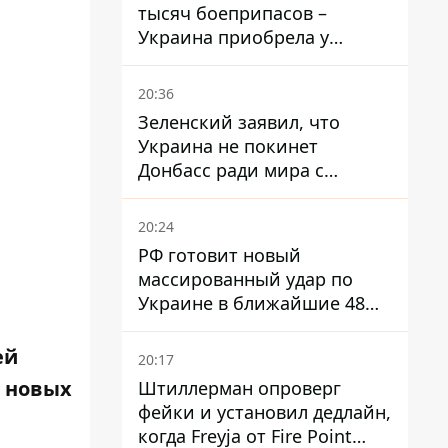
тысяч боеприпасов –
Украина приобрела у
Турции мощный пакет
вооружения
20:36
Зеленский заявил, что
Украина не покинет
Донбасс ради мира с
Россией
20:24
РФ готовит новый
массированный удар по
Украине в ближайшие 48
часов – разведка США
ей
20:17
е новых
Штиллерман опроверг
фейки и установил дедлайн,
когда Freyja от Fire Point