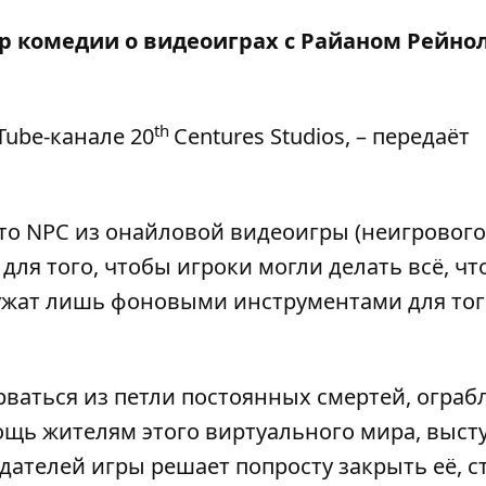
 комедии о видеоиграх с Райаном Рейно
th
Tube-канале
20
Centures Studios, – передаёт
о NPC из онайловой видеоигры (неигрового
н для того, чтобы игроки могли делать всё, чт
служат лишь фоновыми инструментами для тог
ваться из петли постоянных смертей, ограб
мощь жителям этого виртуального мира, выст
здателей игры решает попросту закрыть её, с