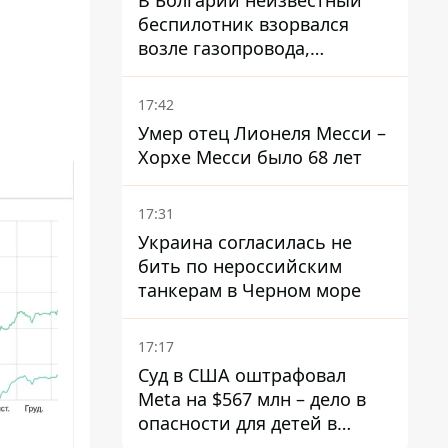
В Болгарии неизвестный
беспилотник взорвался
возле газопровода,
которым поставляют газ в
Украину
17:42
Умер отец Лионеля Месси –
Хорхе Месси было 68 лет
17:31
Украина согласилась не
бить по нероссийским
танкерам в Черном море
17:17
Суд в США оштрафовал
Meta на $567 млн ​​– дело в
опасности для детей в
соцсетях