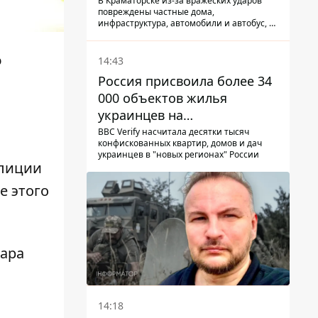
КАБ-250
В Краматорске из-за вражеских ударов
повреждены частные дома,
инфраструктура, автомобили и автобус, а
всего за сутки на Донетчине погиб один
человек и еще 15 получили ранения
о
14:43
Россия присвоила более 34
000 объектов жилья
украинцев на
оккупированных
BBC Verify насчитала десятки тысяч
конфискованных квартир, домов и дач
территориях -
украинцев в "новых регионах" России
расследование BBC
олиции
е этого
фара
14:18