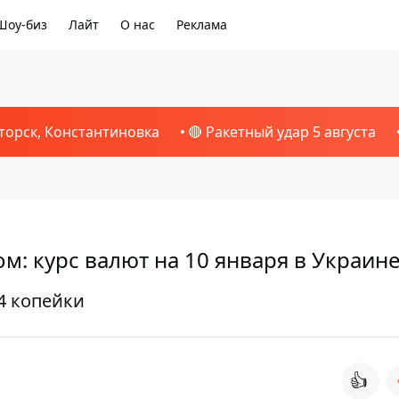
Шоу-биз
Лайт
О нас
Реклама
торск, Константиновка
🔴 Ракетный удар 5 августа
ом: курс валют на 10 января в Украин
4 копейки
👍