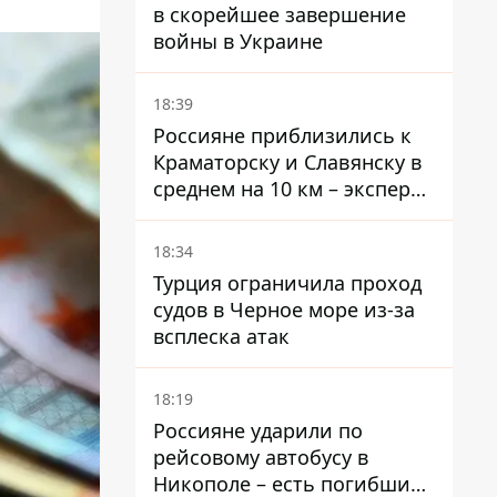
в скорейшее завершение
войны в Украине
18:39
Россияне приблизились к
Краматорску и Славянску в
среднем на 10 км – эксперт
предупредил об усилении
наступления
18:34
Турция ограничила проход
судов в Черное море из-за
всплеска атак
18:19
Россияне ударили по
рейсовому автобусу в
Никополе – есть погибший