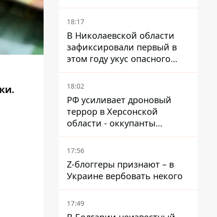
и раненые
18:17
В Николаевской области
зафиксировали первый в
этом году укус опасного
каракурта
18:02
ки.
РФ усиливает дроновый
террор в Херсонской
области - оккупанты
получили приказ свободно
охотиться на автомобили
17:56
Z-блоггеры признают – в
Украине вербовать некого
17:49