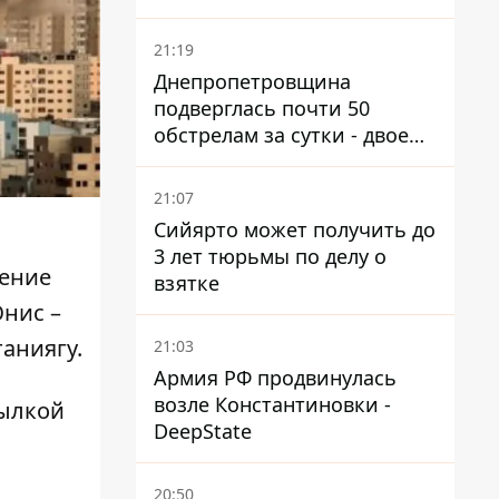
21:19
Днепропетровщина
подверглась почти 50
обстрелам за сутки - двое
погибших, шесть
пострадавших
21:07
Сийярто может получить до
3 лет тюрьмы по делу о
ление
взятке
Юнис –
аниягу.
21:03
Армия РФ продвинулась
возле Константиновки -
сылкой
DeepState
20:50