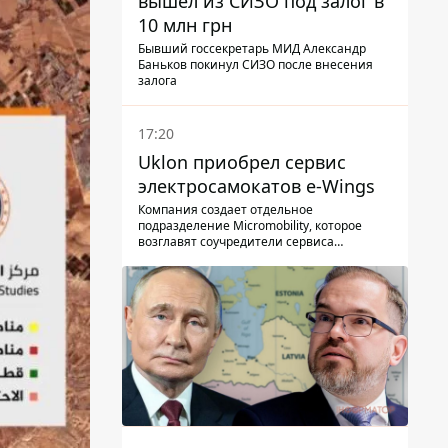
вышел из СИЗО под залог в
10 млн грн
Бывший госсекретарь МИД Александр
Баньков покинул СИЗО после внесения
залога
17:20
Uklon приобрел сервис
электросамокатов e-Wings
Компания создает отдельное
подразделение Micromobility, которое
возглавят соучредители сервиса
самокатов.