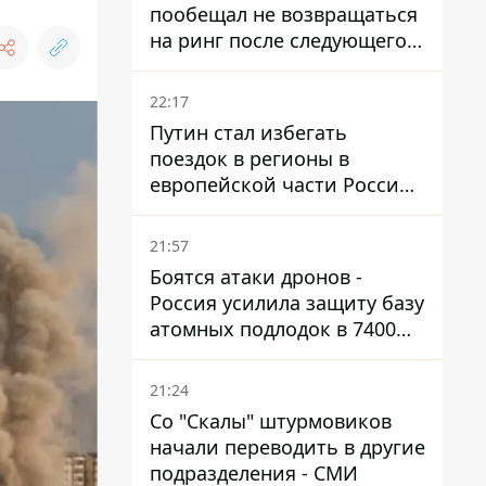
пообещал не возвращаться
на ринг после следующего
боя
22:17
Путин стал избегать
поездок в регионы в
европейской части России,
куда регулярно долетают
дроны
21:57
Боятся атаки дронов -
Россия усилила защиту базу
атомных подлодок в 7400
км от Украины
21:24
Со "Скалы" штурмовиков
начали переводить в другие
подразделения - СМИ