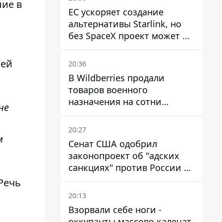
ние в
ЕС ускоряет создание
альтернативы Starlink, но
без SpaceX проект может не
обойтись
ней
20:36
В Wildberries продали
товаров военного
назначения на сотни
не
миллионов, но удары ВСУ
изменили ситуацию
20:27
м
Сенат США одобрил
законопроект об "адских
санкциях" против России и
Ирана
Речь
20:13
Взорвали себе ноги -
оккупанты массово калечат