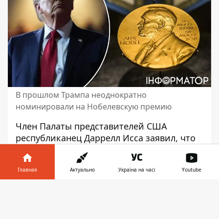
В прошлом Трампа неоднократно
номинировали на Нобелевскую премию
Член Палаты представителей США
республиканец Даррелл Исса заявил, что
будет выдвигать президента США
Дональда Трампа на соискание
Главная
Актуально
Україна на часі
Youtube
Нобелевской премии мира. В частности,
из-за мирных усилий Трампа на Ближнем
Информатор в
Скачать
Востоке. Американский лидер ранее уже
телефоне
👉
номинирован на эту премию.