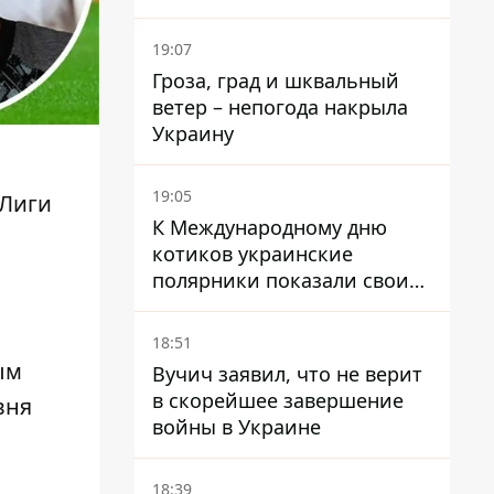
ленивые менеджеры и
каннибализм
19:07
Гроза, град и шквальный
ветер – непогода накрыла
Украину
19:05
 Лиги
К Международному дню
котиков украинские
полярники показали своих
полярников в Антарктиде
18:51
ым
Вучич заявил, что не верит
в скорейшее завершение
вня
войны в Украине
18:39