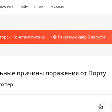
Шоу-биз
Лайт
О нас
Реклама
торск, Константиновка
🔴 Ракетный удар 5 августа
льные причины поражения от Порту
ахтер
👍