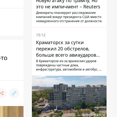
новую атаку по Трампу, но
это не импичмент – Reuters
Демократы планируют расследование
компаний вокруг президента США вместо
немедленного отстранения от должности.
15:12
Краматорск за сутки
пережил 20 обстрелов,
больше всего авиаударов
ото
КАБ-250
В Краматорске из-за вражеских ударов
повреждены частные дома,
инфраструктура, автомобили и автобус, а
всего за сутки на Донетчине погиб один
человек и еще 15 получили ранения