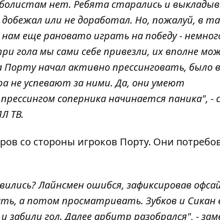
тболистам нет. Ребята старались и выкладыв
 добежал или не доработал. Но, пожалуй, в т
ам еще рановато играть на победу - немног
и гола мы сами себе привезли, их вполне мо
 Порту начал активно прессинговать, было в
 не успевают за ними. Да, они умеют
рессингом соперника начинается паника", - 
Л ТВ.
ров со стороны игроков Порту. Они потребо
ились? Лайнсмен ошибся, зафиксировав офсай
ть, а потом просматривать. Зубков и Сикан 
и забили гол. Далее арбитр разобрался", - за