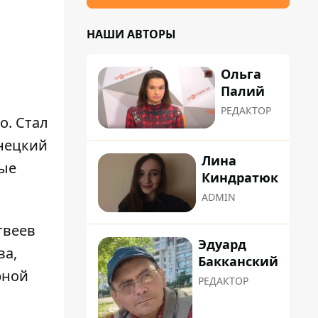
НАШИ АВТОРЫ
Ольга
Палий
РЕДАКТОР
о. Стал
онецкий
Лина
вые
Киндратюк
ADMIN
твеев
Эдуард
ва,
Бакканский
рной
РЕДАКТОР