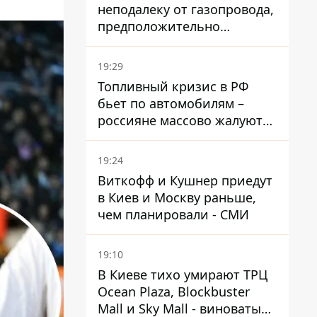
неподалеку от газопровода,
предположительно
украинский - Минобороны
страны
19:29
Топливный кризис в РФ
бьет по автомобилям –
россияне массово жалуются
на поломки из-за
некачественного бензина
19:24
Виткофф и Кушнер приедут
в Киев и Москву раньше,
чем планировали - СМИ
19:10
В Киеве тихо умирают ТРЦ
Ocean Plaza, Blockbuster
Mall и Sky Mall - виноваты