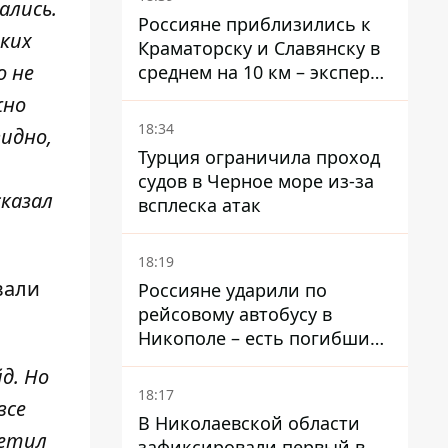
ались.
Россияне приблизились к
аких
Краматорску и Славянску в
о не
среднем на 10 км – эксперт
предупредил об усилении
жно
наступления
18:34
идно,
Турция ограничила проход
судов в Черное море из-за
сказал
всплеска атак
18:19
вали
Россияне ударили по
рейсовому автобусу в
Никополе – есть погибший
и раненые
д. Но
18:17
все
В Николаевской области
метил
зафиксировали первый в