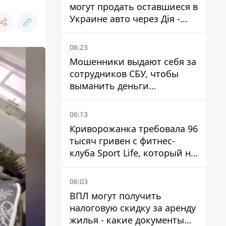
могут продать оставшиеся в
Украине авто через Дія -
МВД
06:23
Мошенники выдают себя за
сотрудников СБУ, чтобы
выманить деньги
украинцев
06:13
Криворожанка требовала 96
тысяч гривен с фитнес-
клуба Sport Life, который не
пускал ее в бассейн без
медицинской справки –
06:03
решение суда
ВПЛ могут получить
налоговую скидку за аренду
жилья - какие документы