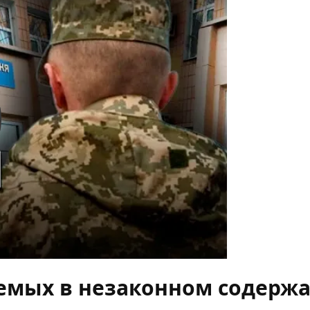
y
емых в незаконном содерж