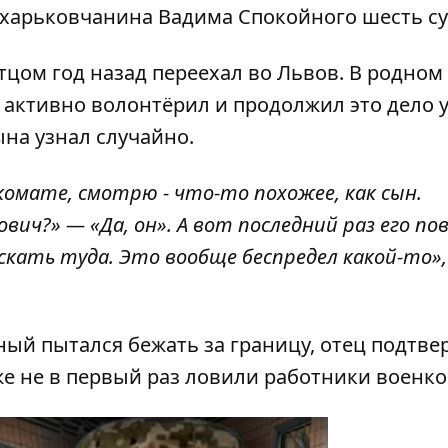
 харьковчанина
Вадима Спокойного шесть су
тцом год назад переехал во Львов. В родном
активно волонтёрил и продолжил это дело 
ына узнал случайно.
нкомате, смотрю - что-то похожее, как сын.
ич?» — «Да, он». А вот последний раз его по
скать туда. Это вообще беспредел какой-то»,
ый пытался бежать за границу, отец подтве
уже не в первый раз ловили работники военко