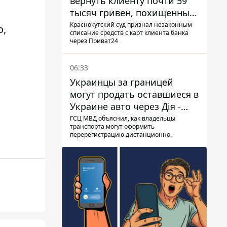
вернуть клиенту почти 59
тысяч гривен, похищенных
мошенниками
Краснокутский суд признал незаконным
о,
списание средств с карт клиента банка
через Приват24
06:33
Украинцы за границей
могут продать оставшиеся в
Украине авто через Дія -
МВД
ГСЦ МВД объяснил, как владельцы
транспорта могут оформить
перерегистрацию дистанционно.