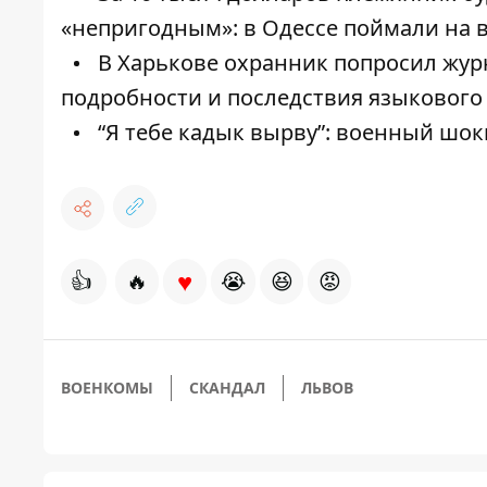
«непригодным»: в Одессе поймали на 
В Харькове охранник попросил журн
подробности и последствия языкового
“Я тебе кадык вырву”: военный шо
♥
👍
🔥
😭
😆
😡
ВОЕНКОМЫ
СКАНДАЛ
ЛЬВОВ