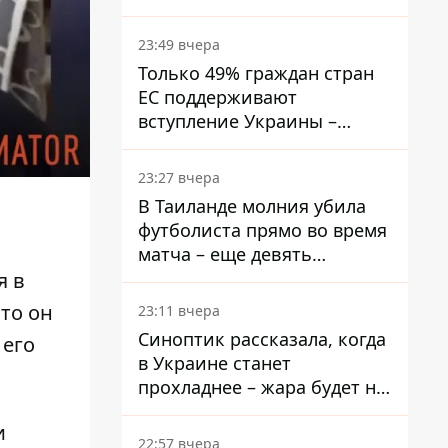
подать
23:49 вчера
Только 49% граждан стран
ЕС поддерживают
вступление Украины –
результаты опроса
23:27 вчера
В Таиланде молния убила
футболиста прямо во время
матча – еще девять
пострадали
я в
что он
23:11 вчера
Синоптик рассказала, когда
 его
в Украине станет
прохладнее – жара будет не
долго
и
22:57 вчера