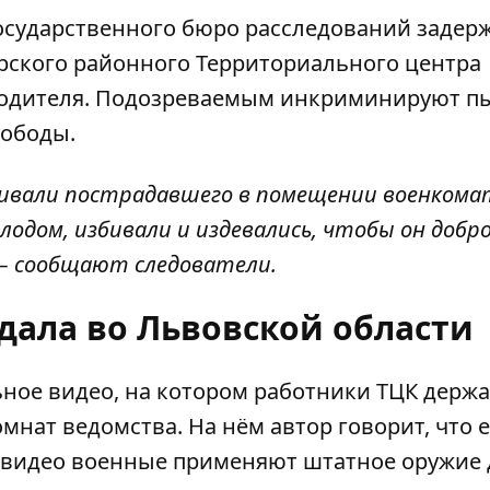
Государственного бюро расследований
задер
рского районного
Территориального центра
водителя. Подозреваемым инкриминируют п
вободы.
ивали пострадавшего в помещении военкомат
олодом, избивали и издевались, чтобы он добр
 – сообщают следователи.
дала во Львовской области
ьное видео
, на котором работники ТЦК держа
мнат ведомства. На нём автор говорит, что е
В видео военные применяют штатное оружие 