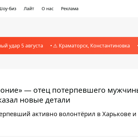
Шоу-биз
Лайт
О нас
Реклама
ный удар 5 августа
⚠️ Краматорск, Константиновка
аконие» — отец потерпевшего мужчин
казал новые детали
ерпевший активно волонтёрил в Харькове и