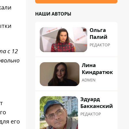
жали
НАШИ АВТОРЫ
ытки
Ольга
Палий
РЕДАКТОР
а с 12
овольно
Лина
Киндратюк
ADMIN
Эдуард
т
Бакканский
го
РЕДАКТОР
для его