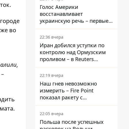
ток.
Голос Америки
восстанавливает
 городе
украинскую речь – первые
эфиры ожидаются на
уже во
следующей неделе
22:36 вчера
Иран добился уступки по
контролю над Ормузским
проливом – в Reuters
валили,
раскрыли детали
 –
22:19 вчера
Наш гнев невозможно
измерить – Fire Point
показал ракету с
рдить
загадочной отметкой 723
мата.
22:05 вчера
Польша после успешных
раскопок на Волыни