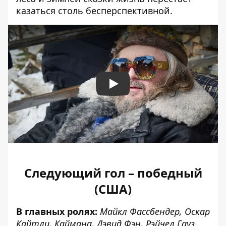
казаться столь бесперспективной.
Play
Следующий гол – победный
(США)
В главных ролях:
Майкл Фассбендер, Оскар
Кайтли, Каймана, Дэвид Фэн, Рэйчел Гауз