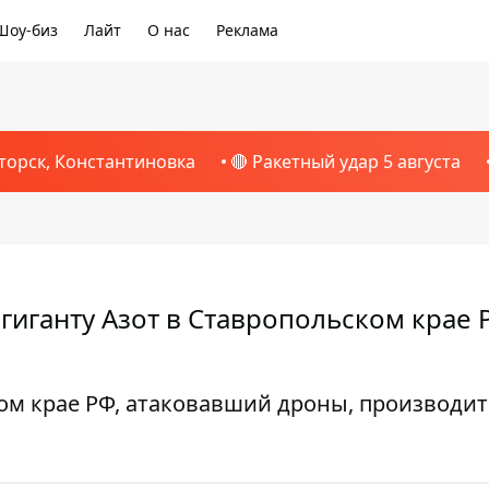
Шоу-биз
Лайт
О нас
Реклама
торск, Константиновка
🔴 Ракетный удар 5 августа
иганту Азот в Ставропольском крае 
м крае РФ, атаковавший дроны, производит