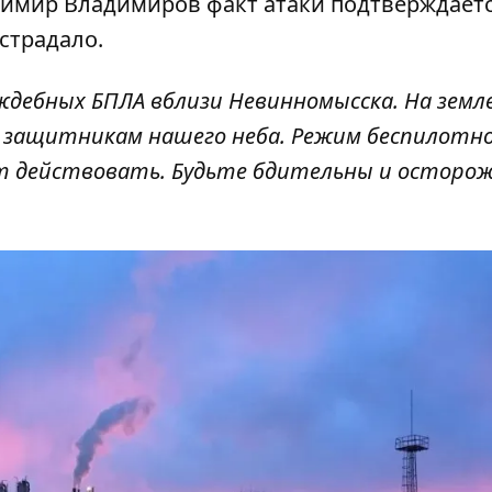
димир Владимиров факт атаки подтверждаетс
страдало.
дебных БПЛА вблизи Невинномысска. На земл
 защитникам нашего неба. Режим беспилотн
 действовать. Будьте бдительны и осторожн