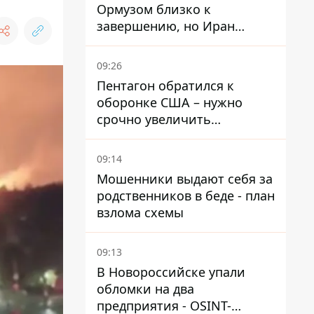
Ормузом близко к
завершению, но Иран
выдвинул новые
требования – СМИ
09:26
раскрыли подробности
Пентагон обратился к
оборонке США – нужно
срочно увеличить
производство вооружений
09:14
Мошенники выдают себя за
родственников в беде - план
взлома схемы
09:13
В Новороссийске упали
обломки на два
предприятия - OSINT-