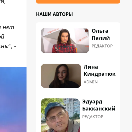
я,
НАШИ АВТОРЫ
е нет
Ольга
ой
Палий
ы", -
РЕДАКТОР
Лина
Киндратюк
ADMIN
Эдуард
Бакканский
РЕДАКТОР