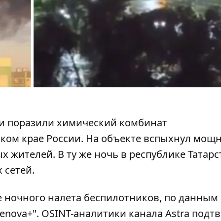
ки поразили химический комбинат
ком крае России. На объекте
вспыхнул мощ
х жителей. В ту же ночь в республике Татарс
 сетей.
ле ночного налета беспилотников, по данным
lenova+". OSINT-аналитики канала Astra подт