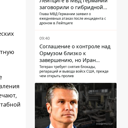
Лейпциге в МВД Германии
заговорили о гибридной
войне – мы ежедневно цель
Глава МВД Германии заявил о
ежедневных атаках после инцидента с
дроном в Лейпциге
еских
09:40
Соглашение о контроле над
отную
Ормузом близко к
завершению, но Иран
выдвинул новые
Тегеран требует снятия блокады,
репараций и вывода войск США, прежде
требования – СМИ
е
чем открыть пролив
раскрыли подробности
овления
ечают,
штабной