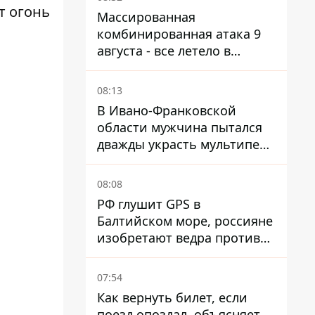
т огонь
Массированная
комбинированная атака 9
августа - все летело в
Одессу, есть карта полета
ракет
08:13
В Ивано-Франковской
области мужчина пытался
дважды украсть мультипечь
из Эпицентра - суд вынес
приговор
08:08
РФ глушит GPS в
Балтийском море, россияне
изобретают ведра против
РЭБ
07:54
Как вернуть билет, если
поезд опоздал, объясняет