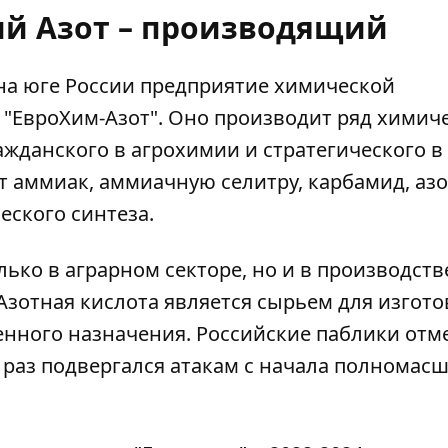
й Азот – производящий
на юге России предприятие химической
"ЕвроХим-Азот". Оно производит ряд химич
жданского в агрохимии и стратегического в
т аммиак
, аммиачную селитру, карбамид, аз
еского синтеза.
ько в аграрном секторе, но и в производств
зотная кислота является сырьем для изгот
енного назначения. Российские паблики отм
 раз подвергался атакам с начала полномас