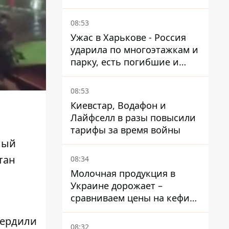
каналы предполагают удар
по порту
08:53
Ужас в Харькове - Россия
ударила по многоэтажкам и
парку, есть погибшие и
раненые
08:53
Киевстар, Водафон и
Лайфселл в разы повысили
тарифы за время войны
ный
тан
08:34
Молочная продукция в
Украине дорожает –
сравниваем цены на кефир
в супермаркетах
вердили
08:32