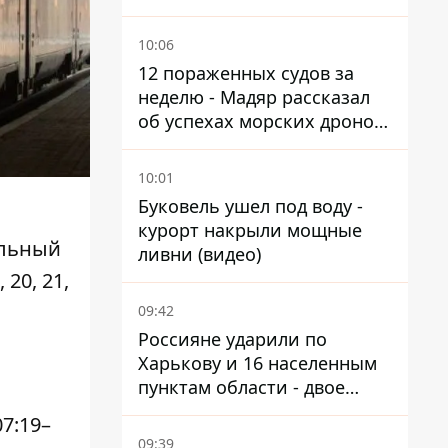
Мариуполь, а местных
оставляют без жилья
10:06
12 пораженных судов за
неделю - Мадяр рассказал
об успехах морских дронов
в Черном и Азовском морях
10:01
Буковель ушел под воду -
курорт накрыли мощные
альный
ливни (видео)
20, 21,
09:42
Россияне ударили по
Харькову и 16 населенным
пунктам области - двое
погибших
7:19–
09:39