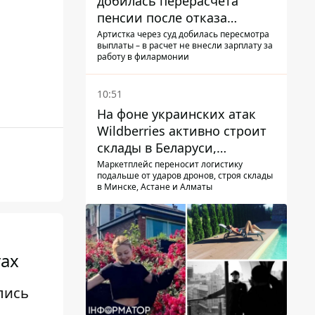
добилась перерасчета
пенсии после отказа
Пенсионного фонда
Артистка через суд добилась пересмотра
выплаты – в расчет не внесли зарплату за
работу в филармонии
10:51
На фоне украинских атак
Wildberries активно строит
склады в Беларуси,
Казахстане, Узбекистане
Маркетплейс переносит логистику
подальше от ударов дронов, строя склады
в Минске, Астане и Алматы
гах
лись