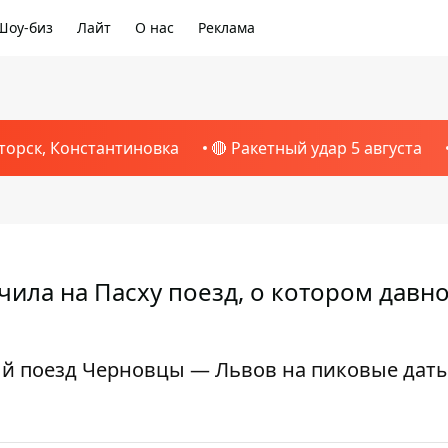
Шоу-биз
Лайт
О нас
Реклама
торск, Константиновка
🔴 Ракетный удар 5 августа
ила на Пасху поезд, о котором давн
й поезд Черновцы — Львов на пиковые дат