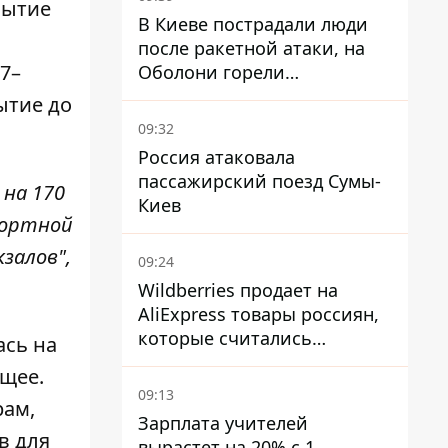
бытие
В Киеве пострадали люди
после ракетной атаки, на
7–
Оболони горели
резервуары с топливом
бытие до
09:32
Россия атаковала
пассажирский поезд Сумы-
 на 170
Киев
фортной
залов",
09:24
Wildberries продает на
AliExpress товары россиян,
которые считались
ась на
уничтоженными на складах
ющее.
09:13
рам,
Зарплата учителей
в для
вырастет на 20% с 1