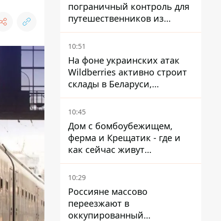
пограничный контроль для
путешественников из
Италии из-за
миграционного конфликта
10:51
На фоне украинских атак
Wildberries активно строит
склады в Беларуси,
Казахстане, Узбекистане
10:45
Дом с бомбоубежищем,
ферма и Крещатик - где и
как сейчас живут
украинские знаменитости
10:29
Россияне массово
переезжают в
оккупированный