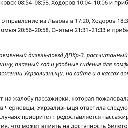
ковск 08:54–08:58, Ходоров 10:04–10:06 и при
тправление из Львова в 17:20, Ходоров 18:3
ломыя 20:56–20:58, Снятын 21:31–21:33 и при
еменный дизель-поезд ДПКр-3, рассчитанный
ину, плавный ход и удобные сиденья для ком
ожении Укрзализныци, на сайте и в кассах вок
т на жалобу пассажирки, которая пожаловал
 в Черновцы
, Укрзализныця ответила следу
случаях приоритет предоставляется пассажи
я, что может влиять на доступность билето