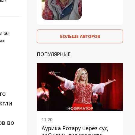
как
л об
БОЛЬШЕ АВТОРОВ
ях
ПОПУЛЯРНЫЕ
то
жгли
11:20
ов во
Аурика Ротару через суд