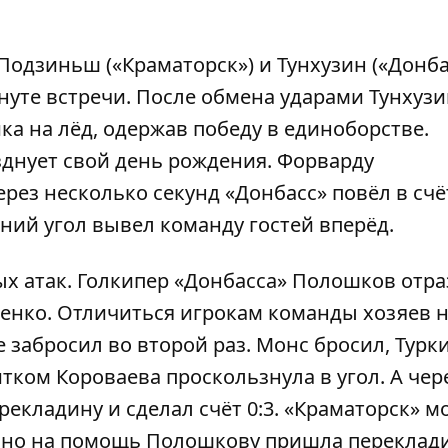
Подзиньш («Краматорск») и Тунхузин («Донба
нуте встречи. После обмена ударами Тунхуз
а на лёд, одержав победу в единоборстве.
зднует свой день рождения. Форварду
ерез несколько секунд «Донбасс» повёл в счё
ий угол вывел команду гостей вперёд.
ых атак. Голкипер «Донбасса» Полошков отр
енко. Отличиться игрокам команды хозяев 
е забросил во второй раз. Монс бросил, Турк
тком Короваева проскользнула в угол. А чер
екладину и сделал счёт 0:3. «Краматорск» м
, но на помощь Полошкову пришла переклад