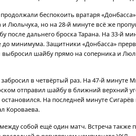
 продолжали беспокоить вратаря «Донбасса»
 Люльчука, но на 28-й минуте всё же пропу
у после дальнего броска Тарана. На 33-й ми
те до минимума. Защитники «Донбасса» прер
н выбросил шайбу прямо на соперника и Люл
 забросил в четвёртый раз. На 47-й минуте 
ском отправил шайбу в ближний верхний уг
е остановился. На последней минуте Сигарё
ал Короваева.
 между собой ещё один матч. Встреча также 