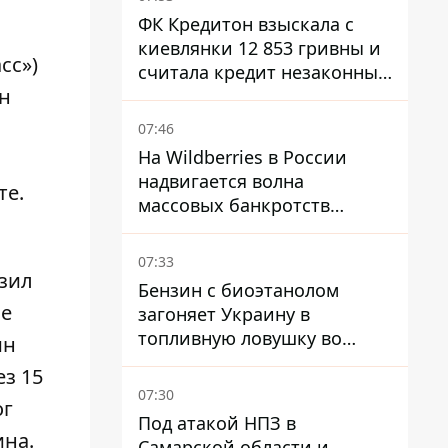
ФК Кредитон взыскала с
киевлянки 12 853 гривны и
сс»)
считала кредит незаконным
ин
- что решил суд
07:46
На Wildberries в России
надвигается волна
те.
массовых банкротств
продавцов - Reuters
07:33
азил
Бензин с биоэтанолом
не
загоняет Украину в
топливную ловушку во
ин
время войны - Сергей Куюн
ез 15
07:30
ог
Под атакой НПЗ в
ина.
Самарской области и