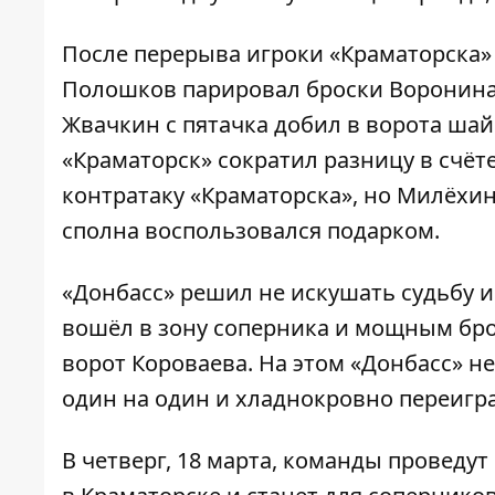
После перерыва игроки «Краматорска»
Полошков парировал броски Воронина и
Жвачкин с пятачка добил в ворота шайб
«Краматорск» сократил разницу в счё
контратаку «Краматорска», но Милёхи
сполна воспользовался подарком.
«Донбасс» решил не искушать судьбу и
вошёл в зону соперника и мощным бро
ворот Короваева. На этом «Донбасс» н
один на один и хладнокровно переигр
В четверг, 18 марта, команды проведут