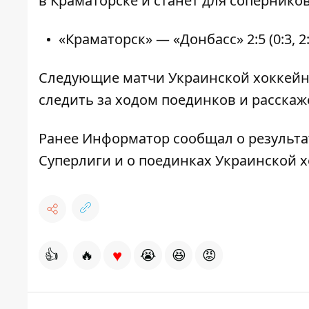
в Краматорске и станет для сопернико
«Краматорск» — «Донбасс» 2:5 (0:3, 2:0
Следующие матчи Украинской хоккейной
следить за ходом поединков и расскаж
Ранее
Информатор
сообщал о
результа
Суперлиги
и о поединках
Украинской х
♥
👍
🔥
😭
😆
😡