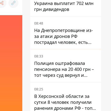
Украина выплатит 702 млн
грн дивидендов
08:48
На Днепропетровщине из-
за атаки дронов РФ
пострадал человек, есть
пожары и повреждения
08:33
Полиция оштрафовала
пенсионера на 20 400 грн –
тот через суд вернул и
деньги, и получил 3 тыс.
грн морального вреда
08:25
В Херсонской области за
сутки 8 человек получили
ранения дронами РФ - топ