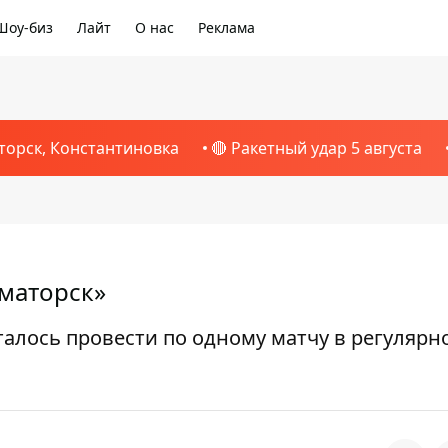
Шоу-биз
Лайт
О нас
Реклама
торск, Константиновка
🔴 Ракетный удар 5 августа
аматорск»
алось провести по одному матчу в регулярн