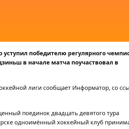
о уступил победителю регулярного чемпи
зиньш в начале матча поучаствовал в
хоккейной лиги сообщает
Информатор
, со с
ущенный поединок двадцать девятого тура
торске одноимённый хоккейный клуб приним