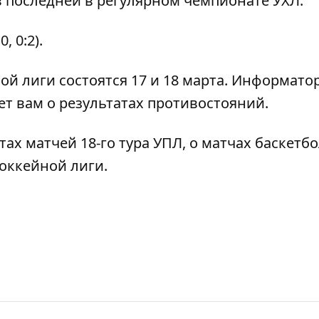
в последней в регулярном чемпионате УХЛ.
, 0:2).
 лиги состоятся 17 и 18 марта.
Информато
ет вам о результатах противостояний.
тах
матчей
18-го тура УПЛ
, о матчах
баскетб
оккейной лиги
.