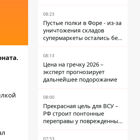
опасных районов
08:23
Пустые полки в Форе - из-за
уничтожения складов
супермаркеты остались без
ассортимента
08:13
оната.
Цена на гречку 2026 –
эксперт прогнозирует
дальнейшее подорожание
сылкой
08:00
Прекрасная цель для ВСУ –
РФ строит понтонные
переправы у поврежденных
мостов на ТОТ
ал
07:53