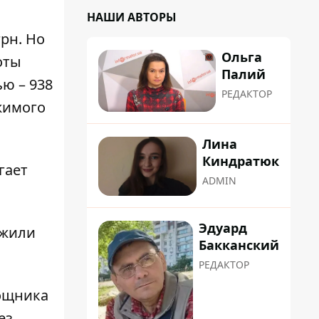
НАШИ АВТОРЫ
грн. Но
Ольга
оты
Палий
ю – 938
РЕДАКТОР
жимого
Лина
Киндратюк
гает
ADMIN
Эдуард
ужили
Бакканский
РЕДАКТОР
мощника
ез