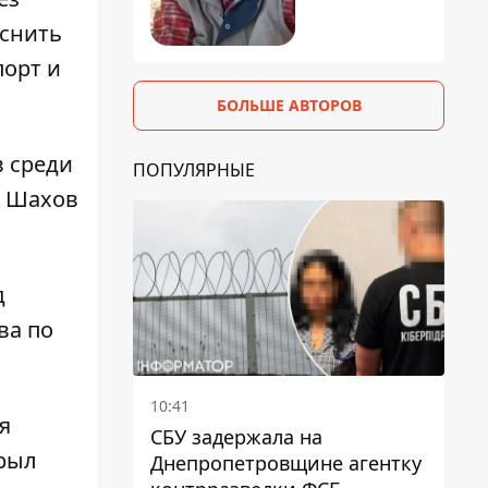
еснить
орт и
БОЛЬШЕ АВТОРОВ
в среди
ПОПУЛЯРНЫЕ
й Шахов
д
ва по
10:41
я
СБУ задержала на
крыл
Днепропетровщине агентку