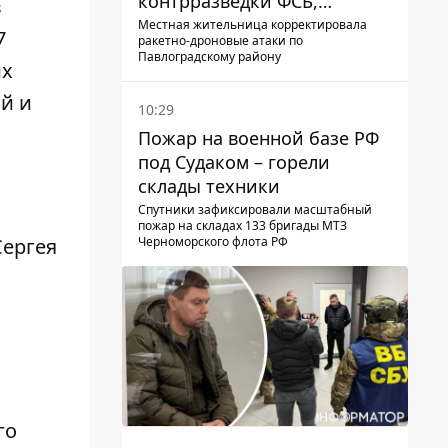
контрразведки ФСБ,
в
готовившую теракты –
Местная жительница корректировала
7
ракетно-дроновые атаки по
шпионила за военными
Павлоградскому району
их
ий и
10:29
Пожар на военной базе РФ
под Судаком – горели
склады техники
Спутники зафиксировали масштабный
пожар на складах 133 бригады МТЗ
Черноморского флота РФ
Сергея
го