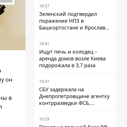
девушек
10:57
Зеленский подтвердил
поражение НПЗ в
Башкортостане и Ярославле
- видео
10:41
Ищут печь и колодец –
аренда домов возле Киева
подорожала в 3,7 раза
о
му он
10:41
СБУ задержала на
Днепропетровщине агентку
ны в
контрразведки ФСБ,
л
готовившую теракты –
шпионила за военными
10:29