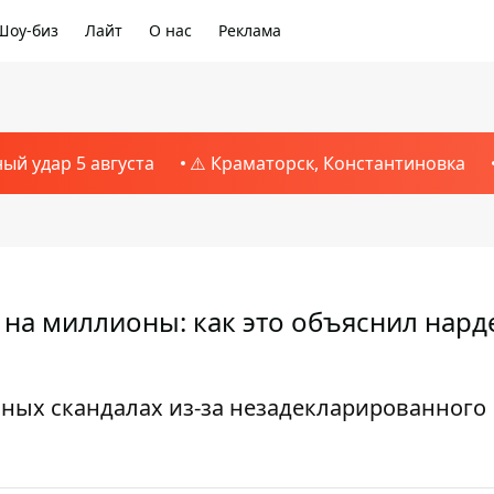
Шоу-биз
Лайт
О нас
Реклама
ный удар 5 августа
⚠️ Краматорск, Константиновка
 на миллионы: как это объяснил нард
ных скандалах из-за незадекларированного