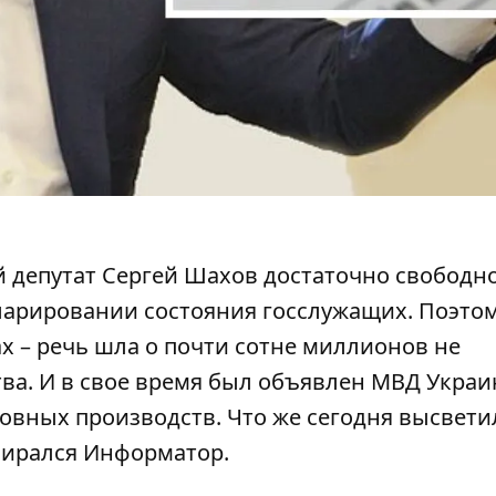
депутат Сергей Шахов достаточно свободн
кларировании состояния госслужащих. Поэто
х –
речь шла о почти сотне миллионов не
тва
. И в свое время был объявлен МВД Украи
ловных производств. Что же сегодня высвети
бирался Информатор.