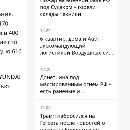
Пожар на военной базе РФ
под Судаком – горели
ания.
склады техники
170
10:24
 в 400
6 квартир, дома и Audi –
ие сто
экскомандующий
дью 616
логистикой Воздушных сил
ВСУ получил новое
подозрение
10:20
HYUNDAI
Донетчина под
массированным огнем РФ –
тью
есть раненые и
масштабные разрушения
10:04
Трамп набросился на
Гегсета после новостей о
нехватке боеприпасов –