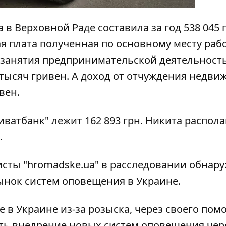
 в Верховной Раде составила за год 538 045 
ая плата полученная по основному месту раб
т занятия предпринимательской деятельность
 тысяч гривен. А доход от отчуждения недви
вен.
иватбанк" лежит 162 893 грн. Никита распола
.
исты "hromadske.ua" в расследовании
обнар
ынок
систем оповещения в Украине.
 в Украине из-за розыска, через своего по
ть внедрение новых систем оповещения чер