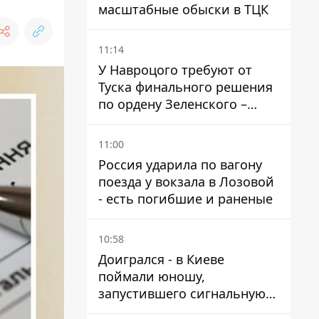
масштабные обыски в ТЦК
11:14
У Навроцого требуют от
Туска финального решения
по ордену Зеленского –
найдите в себе мужество
11:00
Россия ударила по вагону
поезда у вокзала в Лозовой
- есть погибшие и раненые
10:58
Доигрался - в Киеве
поймали юношу,
запустившего сигнальную
ракету, чтобы порадовать