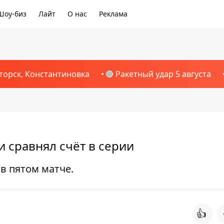
Шоу-биз
Лайт
О нас
Реклама
торск, Константиновка
🔴 Ракетный удар 5 августа
и сравнял счёт в серии
в пятом матче.
👍