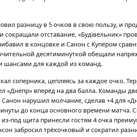
овил разницу в 5 очков в свою пользу, и пр
ти сокращали отставание, «Будівельник» про
рибавил в концовке и Санон с Купером срав
ключительной десятиминуткой обещали напр
 шансами для каждой из команд.
скал соперника, цепляясь за каждое очко. Те
ел «Днепр» вперёд на два балла. Команды дв
м Санон нарушил молчание, сделав +4 для «Д
 минуты до конца основного времени матча. 
 из-под щита принесли гостям 4 очка преиму
нсон забросил трёхочковый и сократил разн