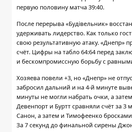
первую половину матча 39:40.
После перерыва «Будівельник» восстан
удерживать лидерство. Как только гос
свою результативную атаку. «Днепр» п
счёт. Цифры на табло 64:64 перед за
и бескомпромиссную борьбу с равными
Хозяева повели +3, но «Днепр» не отпу
забросил дальний и на 4-й минуте выв
минуты не могли набрать очки, а зате
Девенпорт и Буртт сравняли счёт за 3
Санон, а затем и Тимофеенко бросками
За 7 секунд до финальной сирены Джо