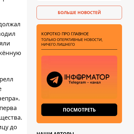
БОЛЬШЕ НОВОСТЕЙ
одолжал
водил
КОРОТКО ПРО ГЛАВНОЕ
ТОЛЬКО ОПЕРАТИВНЫЕ НОВОСТИ,
няли
НИЧЕГО ЛИШНЕГО
яжённую
ррелл
е
непра».
Сперва
ПОСМОТРЕТЬ
щества.
ицу до