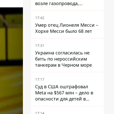
возле газопровода,
которым поставляют газ в
Украину
17:42
Умер отец Лионеля Месси –
Хорхе Месси было 68 лет
17:31
Украина согласилась не
бить по нероссийским
танкерам в Черном море
17:17
Суд в США оштрафовал
Meta на $567 млн ​​– дело в
опасности для детей в
соцсетях
17:14