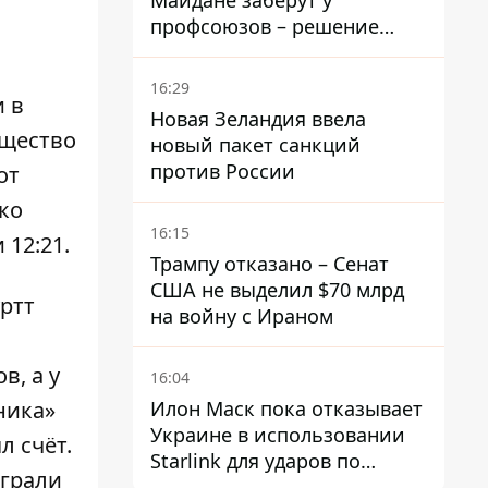
Майдане заберут у
профсоюзов – решение
Хозяйственного суда
16:29
и в
Новая Зеландия ввела
ущество
новый пакет санкций
против России
от
ко
16:15
 12:21.
Трампу отказано – Сенат
США не выделил $70 млрд
уртт
на войну с Ираном
в, а у
16:04
Илон Маск пока отказывает
ника»
Украине в использовании
 счёт.
Starlink для ударов по
играли
территории России – СМИ