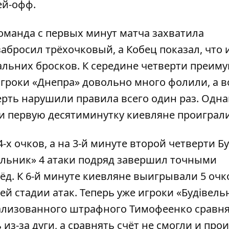
ей-офф.
Команда с первых минут матча захватила
абросил трёхочковый, а Кобец показал, что 
дальних бросков. К середине четверти преим
Игроки «Днепра» довольно много фолили, а в
ерть нарушили правила всего один раз. Одна
 и первую десятиминутку киевляне проиграли
-х очков, а на 3-й минуте второй четверти Б
ельник» 4 атаки подряд завершил точными
. К 6-й минуте киевляне выигрывали 5 очко
й стадии атак. Теперь уже игроки «Будівель
ализованного штрафного Тимофеенко сравнял
из-за дуги, а сравнять счёт не смогли и про