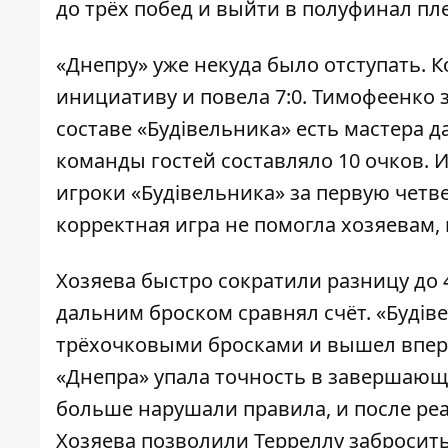
до трёх побед и выйти в полуфинал пл
«Днепру» уже некуда было отступать. 
инициативу и повела 7:0. Тимофеенко з
составе «Будівельника» есть мастера 
команды гостей составляло 10 очков. 
игроки «Будівельника» за первую четв
корректная игра не помогла хозяевам,
Хозяева быстро сократили разницу до 4
дальним броском сравнял счёт. «Будів
трёхочковыми бросками и вышел вперёд
«Днепра» упала точность в завершающе
больше нарушали правила, и после ре
Хозяева позволили Терреллу забросить 