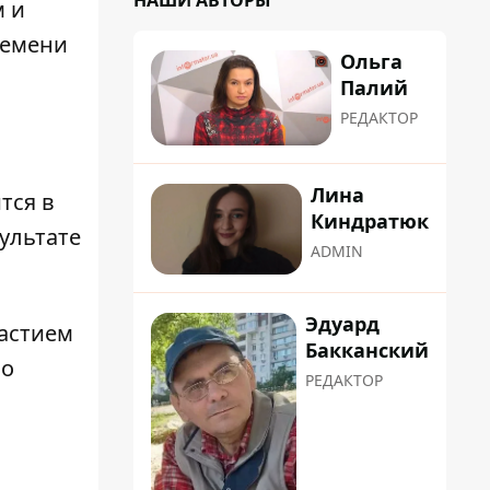
НАШИ АВТОРЫ
м и
ремени
Ольга
Палий
РЕДАКТОР
Лина
тся в
Киндратюк
ультате
ADMIN
Эдуард
астием
Бакканский
 о
РЕДАКТОР