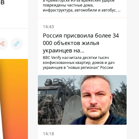
ов
КАБ-250
В Краматорске из-за вражеских ударов
повреждены частные дома,
инфраструктура, автомобили и автобус, а
всего за сутки на Донетчине погиб один
человек и еще 15 получили ранения
14:43
Россия присвоила более 34
000 объектов жилья
украинцев на
оккупированных
BBC Verify насчитала десятки тысяч
конфискованных квартир, домов и дач
территориях -
украинцев в "новых регионах" России
расследование BBC
14:18