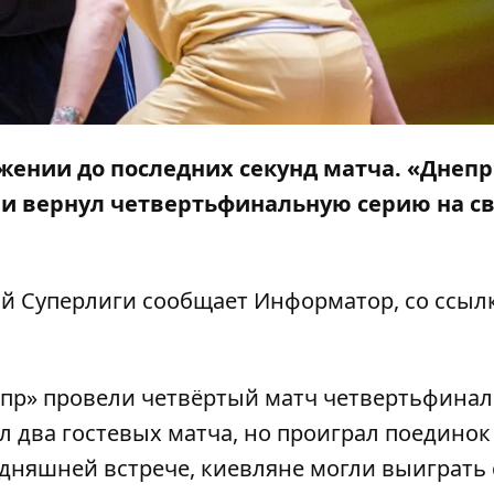
ении до последних секунд матча. «Днепр
 и вернул четвертьфинальную серию на с
ой Суперлиги сообщает
Информатор
, со ссыл
Днепр» провели четвёртый матч четвертьфина
л
два
гостевых матча
, но проиграл
поединок
егодняшней встрече, киевляне могли выиграть