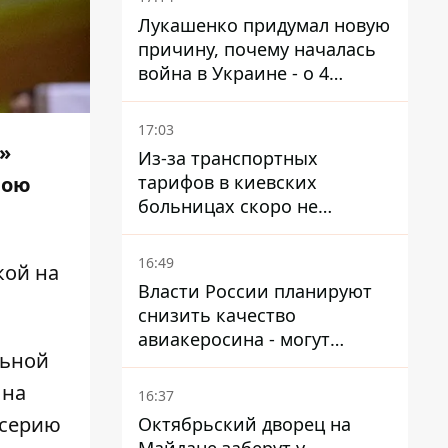
Лукашенко придумал новую
причину, почему началась
война в Украине - о 4
позициях речь не идет
17:03
»
Из-за транспортных
тарифов в киевских
вою
больницах скоро не
останется медсестер и
санитарок - профессор
16:49
кой на
Голубовская
Власти России планируют
снизить качество
авиакеросина - могут
льной
появиться проблемы с
самолетами в Якутию
 на
16:37
 серию
Октябрьский дворец на