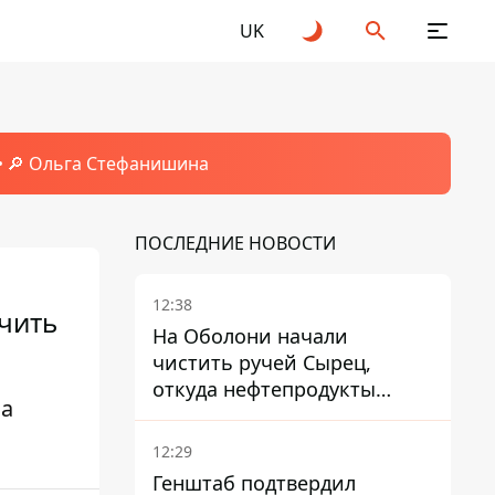
UK
🔎 Ольга Стефанишина
ПОСЛЕДНИЕ НОВОСТИ
12:38
чить
На Оболони начали
чистить ручей Сырец,
откуда нефтепродукты
ла
попадали в озера
12:29
Генштаб подтвердил