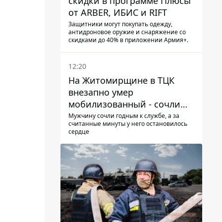
скидки в программе Плюсы
от ARBER, ИБИС и RIFT
Защитники могут покупать одежду,
антидроновое оружие и снаряжение со
скидками до 40% в приложении Армия+.
12:20
На Житомирщине в ТЦК
внезапно умер
мобилизованный - сочли
годным и сразу
Мужчину сочли годным к службе, а за
считанные минуты у него остановилось
остановилось сердце
сердце