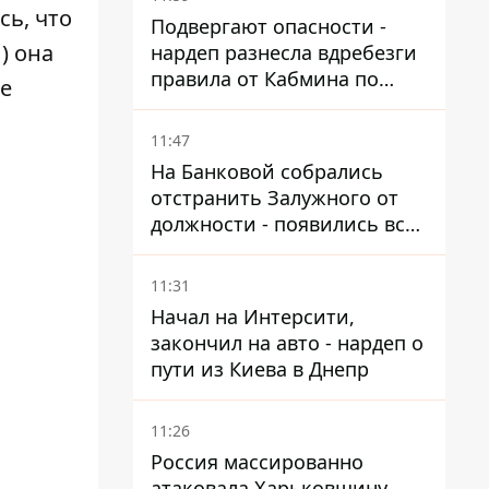
сь, что
Подвергают опасности -
) она
нардеп разнесла вдребезги
правила от Кабмина по
не
хранению горючего
11:47
На Банковой собрались
отстранить Залужного от
должности - появились все
признаки
11:31
Начал на Интерсити,
закончил на авто - нардеп о
пути из Киева в Днепр
11:26
Россия массированно
атаковала Харьковщину