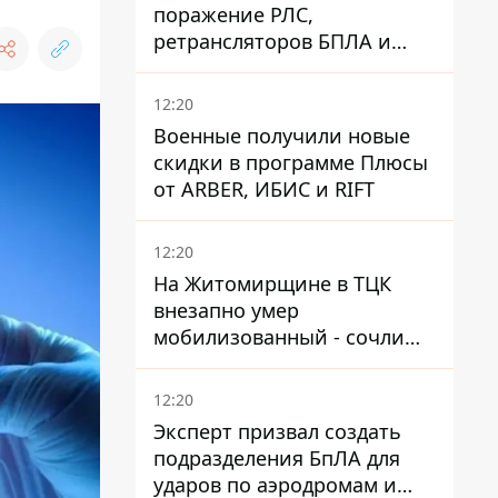
поражение РЛС,
ретрансляторов БПЛА и
других военных объектов
РФ в Крыму и на юге
12:20
Военные получили новые
скидки в программе Плюсы
от ARBER, ИБИС и RIFT
12:20
На Житомирщине в ТЦК
внезапно умер
мобилизованный - сочли
годным и сразу
остановилось сердце
12:20
Эксперт призвал создать
подразделения БпЛА для
ударов по аэродромам и