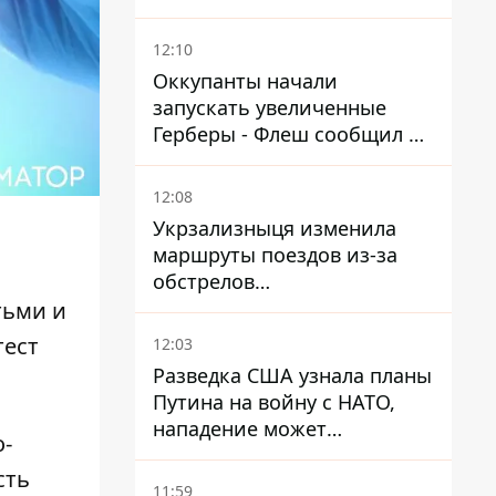
составам КАБ врага
12:10
Оккупанты начали
запускать увеличенные
Герберы - Флеш сообщил о
новой модификации дрона
12:08
Укрзализныця изменила
маршруты поездов из-за
обстрелов
Днепропетровщины,
тьми и
Харьковщины и Запорожья
тест
12:03
Разведка США узнала планы
Путина на войну с НАТО,
нападение может
о-
произойти осенью – в WSJ
сть
раскрыли детали
11:59