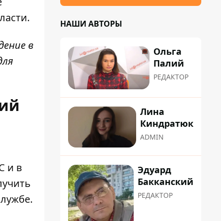
е
ласти.
НАШИ АВТОРЫ
дение в
Ольга
для
Палий
РЕДАКТОР
кий
Лина
Киндратюк
ADMIN
 и в
Эдуард
Бакканский
лучить
РЕДАКТОР
службе.