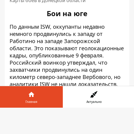
Карты боев в Донецкой области
Бои на юге
По данным ISW, оккупанты недавно
немного продвинулись к западу от
Работино на западе Запорожской
области. Это показывают геолокационные
кадры, опубликованные 9 февраля.
Российский воинкор утверждал, что
захватчики продвинулись на один
километр северо-западнее Вербового, но
аналитики ISW не нашли доказательств,
подтверждающих это заявление.
Позиционные бои продолжались под
Главная
Актуально
Работино и Новопокровкой и западнее
Вербового. Связанный с Кремлем военкор
Информатор в
заявил, что украинские и российские
телефоне
👉
войска постоянно соревнуются за