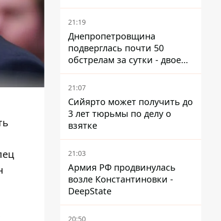
21:19
Днепропетровщина
подверглась почти 50
обстрелам за сутки - двое
погибших, шесть
пострадавших
21:07
Сийярто может получить до
3 лет тюрьмы по делу о
ть
взятке
лец
21:03
Армия РФ продвинулась
н
возле Константиновки -
DeepState
х
20:50