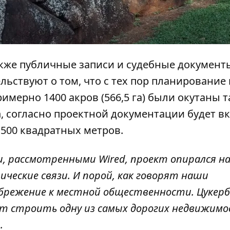
кже публичные записи и судебные документы
ьствуют о том, что с тех пор планирование 
мерно 1400 акров (566,5 га) были окутаны т
h, согласно проектной документации будет в
500 квадратных метров.
, рассмотренными Wired, проект опирался н
ческие связи. И порой, как говорят наши
брежение к местной общественности. Цукерб
ют строить одну из самых дорогих недвижимо
.