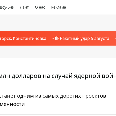
Шоу-биз
Лайт
О нас
Реклама
торск, Константиновка
🔴 Ракетный удар 5 августа
 млн долларов на случай ядерной войн
станет одним из самых дорогих проектов
еменности