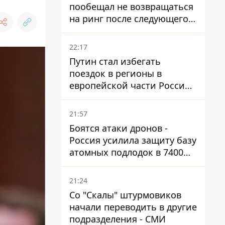
пообещал не возвращаться
на ринг после следующего
боя
22:17
Путин стал избегать
поездок в регионы в
европейской части России,
куда регулярно долетают
дроны
21:57
Боятся атаки дронов -
Россия усилила защиту базу
атомных подлодок в 7400
км от Украины
21:24
Со "Скалы" штурмовиков
начали переводить в другие
подразделения - СМИ