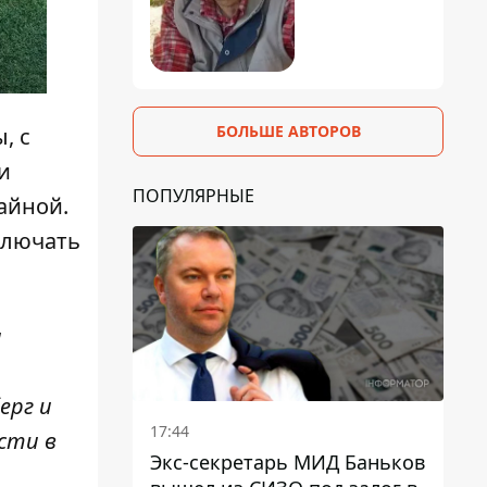
БОЛЬШЕ АВТОРОВ
, с
и
ПОПУЛЯРНЫЕ
айной.
ключать
а
ерг и
17:44
сти в
Экс-секретарь МИД Баньков