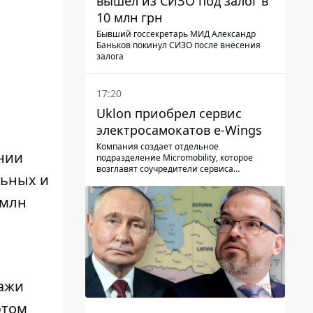
вышел из СИЗО под залог в
10 млн грн
Бывший госсекретарь МИД Александр
Баньков покинул СИЗО после внесения
залога
17:20
Uklon приобрел сервис
электросамокатов e-Wings
Компания создает отдельное
ании
подразделение Micromobility, которое
возглавят соучредители сервиса
льных и
самокатов.
 млн
дажи
этом