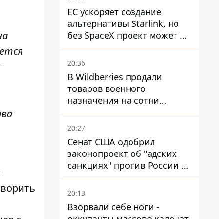
ЕС ускоряет создание
альтернативы Starlink, но
на
без SpaceX проект может не
обойтись
ается
20:36
с
В Wildberries продали
товаров военного
назначения на сотни
миллионов, но удары ВСУ
ава
изменили ситуацию
20:27
Сенат США одобрил
законопроект об "адских
санкциях" против России и
в
Ирана
оворить
20:13
Взорвали себе ноги -
оккупанты массово калечат