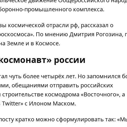
ольческое движение Общероссийского наро
 оборонно-промышленного комплекса.
ы космической отрасли рф, рассказал о
роскосмоса». По мнению Дмитрия Рогозина, 
на Земле и в Космосе.
космонавт» россии
тал
чуть более четырёх лет. Но запомнился 
ями, обещаниями отправить российских
 строительстве космодрома «Восточного», а
 Twitter» с Илоном Маском.
посту кратко можно сформулировать так: «М