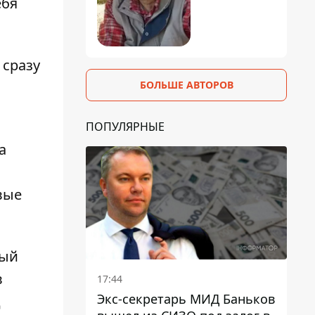
ебя
 сразу
БОЛЬШЕ АВТОРОВ
ПОПУЛЯРНЫЕ
а
вые
рый
в
17:44
Экс-секретарь МИД Баньков
д