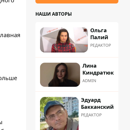
дного
НАШИ АВТОРЫ
Ольга
главная
Палий
РЕДАКТОР
Лина
Киндратюк
больше
ADMIN
Эдуард
Бакканский
РЕДАКТОР
ы