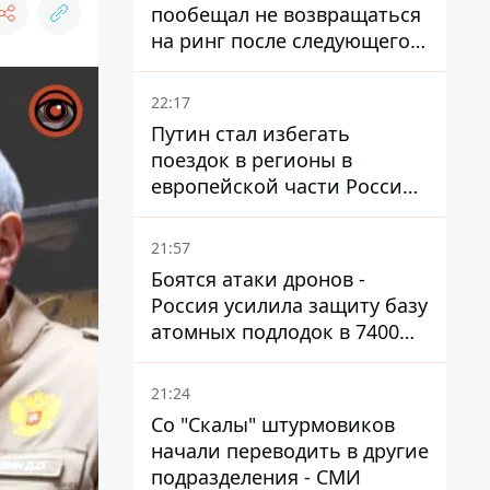
пообещал не возвращаться
на ринг после следующего
боя
22:17
Путин стал избегать
поездок в регионы в
европейской части России,
куда регулярно долетают
дроны
21:57
Боятся атаки дронов -
Россия усилила защиту базу
атомных подлодок в 7400
км от Украины
21:24
Со "Скалы" штурмовиков
начали переводить в другие
подразделения - СМИ