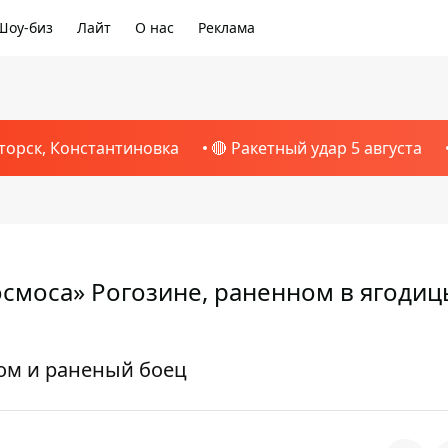
Шоу-биз
Лайт
О нас
Реклама
торск, Константиновка
🔴 Ракетный удар 5 августа
космоса» Рогозине, раненном в ягодиц
ком и раненый боец