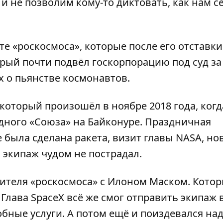
и не позволим кому-то диктовать, как нам с
е «роскосмоса», которые после его отставки
рый почти подвёл госкорпорацию под суд за
 о пьянстве космонавтов.
оторый произошёл в ноябре 2018 года, когд
едного «Союза» на Байконуре. Праздничная
е была сделана ракета, визит главы NASA, но
, экипаж чудом не пострадал.
ителя «роскосмоса» с Илоном Маском. Кото
 Глава SpaceX всё же смог отправить экипаж 
бные услуги. А потом ещё и поиздевался на