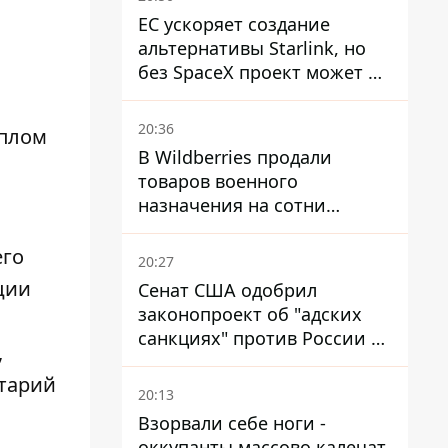
ЕС ускоряет создание
альтернативы Starlink, но
без SpaceX проект может не
обойтись
20:36
иплом
В Wildberries продали
товаров военного
назначения на сотни
миллионов, но удары ВСУ
изменили ситуацию
его
20:27
ции
Сенат США одобрил
законопроект об "адских
санкциях" против России и
,
Ирана
итарий
20:13
Взорвали себе ноги -
оккупанты массово калечат