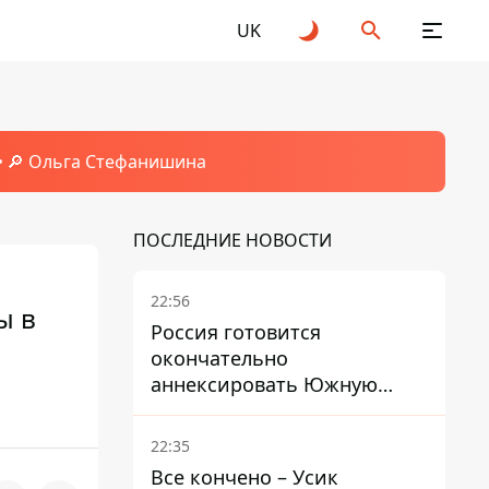
UK
🔎 Ольга Стефанишина
ПОСЛЕДНИЕ НОВОСТИ
22:56
ы в
Россия готовится
окончательно
аннексировать Южную
Осетию – страны НАТО
обеспокоены
22:35
Все кончено – Усик