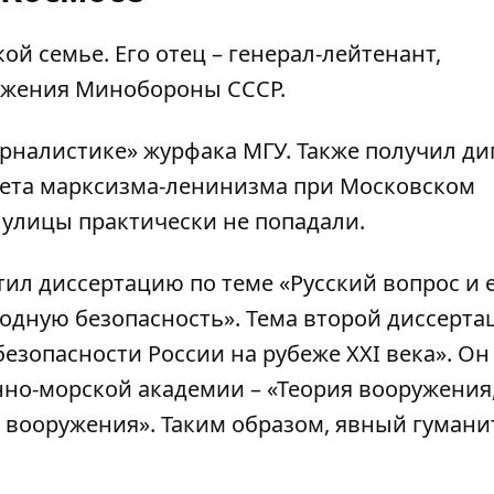
кой семье
. Его отец – генерал-лейтенант,
ужения Минобороны СССР.
рналистике» журфака МГУ. Также получил д
тета марксизма-ленинизма при Московском
 улицы практически не попадали.
ил диссертацию по теме «Русский вопрос и 
дную безопасность». Тема второй диссерта
зопасности России на рубеже XXI века». Он
нно-морской академии – «Теория вооружения
а вооружения». Таким образом, явный гуман