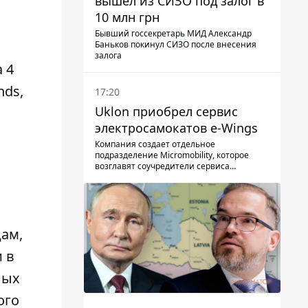
вышел из СИЗО под залог в
10 млн грн
Бывший госсекретарь МИД Александр
Баньков покинул СИЗО после внесения
залога
 4
nds,
17:20
Uklon приобрел сервис
электросамокатов e-Wings
Компания создает отдельное
подразделение Micromobility, которое
возглавят соучредители сервиса
самокатов.
цам,
 в
ных
ого