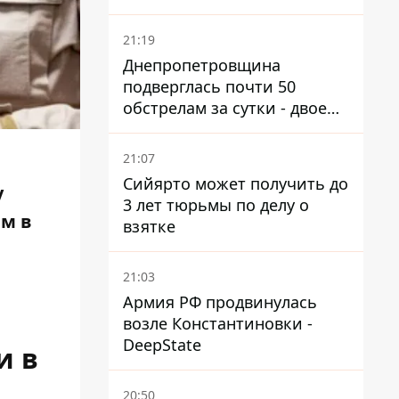
21:19
Днепропетровщина
подверглась почти 50
обстрелам за сутки - двое
погибших, шесть
пострадавших
21:07
Сийярто может получить до
у
3 лет тюрьмы по делу о
ам в
взятке
21:03
Армия РФ продвинулась
возле Константиновки -
DeepState
и в
20:50