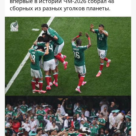
впервые в истории ЧМ-2026 собрал 48
сборных из разных уголков планеты.