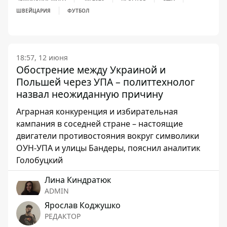
ШВЕЙЦАРИЯ
ФУТБОЛ
18:57, 12 июня
Обострение между Украиной и
Польшей через УПА – политтехнолог
назвал неожиданную причину
Аграрная конкуренция и избирательная
кампания в соседней стране – настоящие
двигатели противостояния вокруг символики
ОУН-УПА и улицы Бандеры, пояснил аналитик
Голобуцкий
Лина Киндратюк
ADMIN
Ярослав Коджушко
РЕДАКТОР