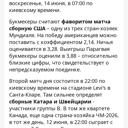
воскресенье, 14 июня, в 07:00 по
киевскому времени.
Букмекеры считают
фаворитом матча
сборную США
– одну из трех стран-хозяек
Мундиаля. На победу американцев можно
поставить с коэффициентом 2,14. Ничья
оценивается в 3,28. Выигрыш Парагвая
букмекеры оценили в 3,88 – относительно
близкие цифры, что свидетельствует о
непредсказуемом поединке.
Второй матч дня состоится в 22:00 по
киевскому времени на стадионе Levi's в
Санта-Кларе. Там сильнее определят
сборные Катара и Швейцарии
-
участники группы B. В том же квартете
Канада, еще одна страна-хозяйка ЧМ-2026,
в тот же день, 12 июня, в 22:00 сыграет с