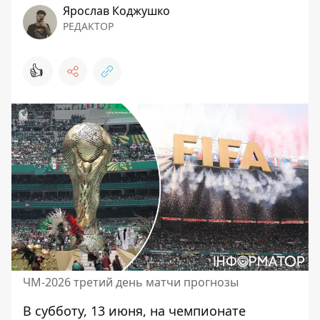
Ярослав Коджушко
РЕДАКТОР
👍
ЧМ-2026 третий день матчи прогнозы
В субботу, 13 июня, на чемпионате