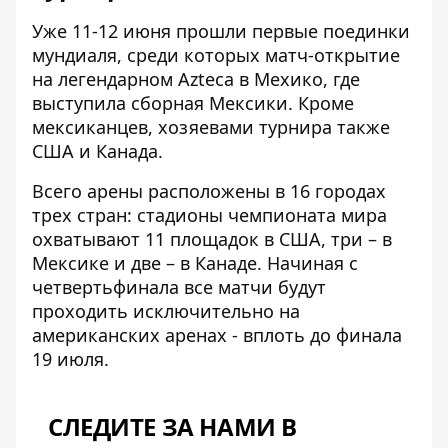
Уже 11-12 июня прошли первые поединки
мундиаля, среди которых
матч-открытие
на легендарном Azteca
в Мехико, где
выступила сборная Мексики. Кроме
мексиканцев, хозяевами турнира также
США и Канада.
Всего арены расположены в 16 городах
трех стран:
стадионы чемпионата мира
охватывают
11 площадок в США, три – в
Мексике и две – в Канаде. Начиная с
четвертьфинала все матчи будут
проходить исключительно на
американских аренах - вплоть до финала
19 июля.
СЛЕДИТЕ ЗА НАМИ В