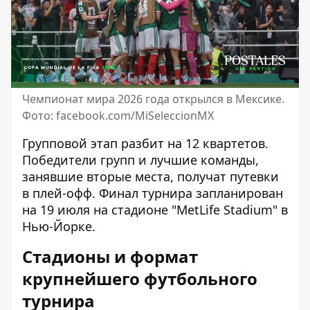
Чемпионат мира 2026 года открылся в Мексике.
Фото: facebook.com/MiSeleccionMX
Групповой этап разбит на 12 квартетов.
Победители групп и лучшие команды,
занявшие вторые места, получат путевки
в плей-офф. Финал турнира запланирован
на 19 июля на стадионе "MetLife Stadium" в
Нью-Йорке.
Стадионы и формат
крупнейшего футбольного
турнира