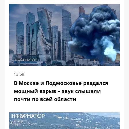
13:58
В Москве и Подмосковье раздался
мощный взрыв – звук слышали
почти по всей области