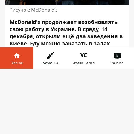
Рисунок: McDonald’s
McDonald's продолжает возобновлять
свою работу в Украине. В среду, 14
декабря, открыли
ещё два заведения в
Киеве
. Еду можно заказать в залах
ресторанов или воспользоваться
услугой доставки. Об этом стало
Главная
Актуально
Україна на часі
Youtube
известно из сообщения компании.
Информатор в
«Когда за окном - 5, мы говорим + 2. Плюс
Скачать
телефоне
👉
два наших заведения в Киеве возобновили
работу! Посетите для того чтобы
полакомиться любимыми блюдами:
г. Киев, пл. Демеевская, 1/3
(Центральный автовокзал)
г. Киев, ул. В. Гетьмана, 1-А (ст. г.
Шулявская)», – говорится в сообщении.