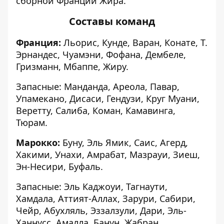
сборной Франции Жира.
Составы команд
Франция:
Льорис, Кунде, Варан, Конате, Т.
Эрнандес, Чуамэни, Фофана, Дембеле,
Гризманн, Мбаппе, Жиру.
Запасные: Манданда, Ареола, Павар,
Упамекано, Дисаси, Гендузи, Круг Муани,
Веретту, Салиба, Коман, Камавинга,
Тюрам.
Марокко:
Буну, Эль Ямик, Саис, Агерд,
Хакими, Унахи, Амрабат, Мазрауи, Зиеш,
Эн-Несири, Буфаль.
Запасные: Эль Каджоуи, Тагнаути,
Хамдала, Аттият-Аллах, Зарури, Сабири,
Чейр, Абухляль, Эззалзули, Дари, Эль-
Ханнусс, Амалла, Банун, Жабран.