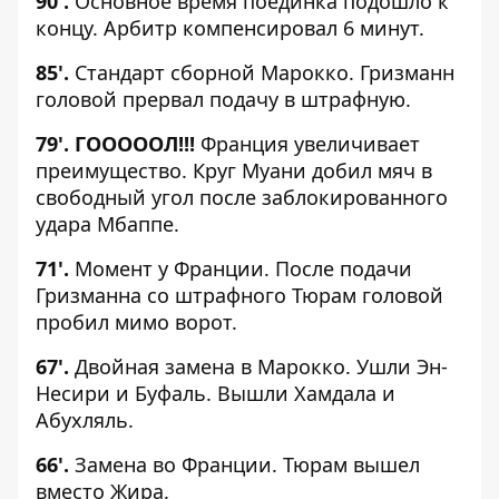
90'.
Основное время поединка подошло к
концу. Арбитр компенсировал 6 минут.
85'.
Стандарт сборной Марокко. Гризманн
головой прервал подачу в штрафную.
79'. ГОООООЛ!!!
Франция увеличивает
преимущество. Круг Муани добил мяч в
свободный угол после заблокированного
удара Мбаппе.
71'.
Момент у Франции. После подачи
Гризманна со штрафного Тюрам головой
пробил мимо ворот.
67'.
Двойная замена в Марокко. Ушли Эн-
Несири и Буфаль. Вышли Хамдала и
Абухляль.
66'.
Замена во Франции. Тюрам вышел
вместо Жира.