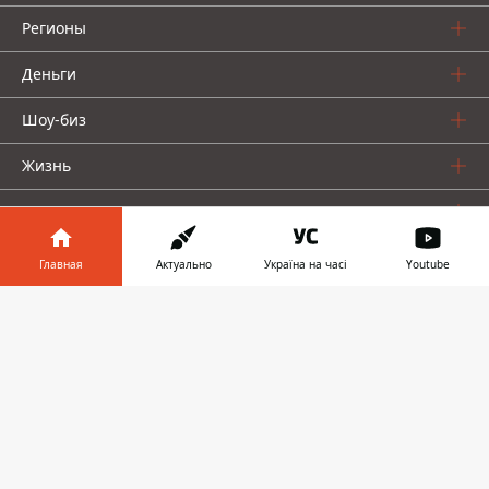
Регионы
Деньги
Шоу-биз
Жизнь
О нас
Главная
Актуально
Україна на часі
Youtube
Информатор в
Скачать
телефоне
👉
Информатор проекты
Столица
Ваши финансы
Авто
Geek
© 2016-2026 Informator