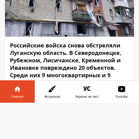
Российские войска снова обстреляли
Луганскую область. В Северодонецке,
Рубежном, Лисичанске, Кременной и
Ивановке повреждено 20 объектов.
Среди них 9 многоквартирных и 9
частных жилых домов, хозяйственные
постройки и объекты инфраструктуры.
Главная
Актуально
Україна на часі
Youtube
Об этом
сообщил
глава Луганской
Информатор в
областной военной администрации
Скачать
телефоне
👉
Сергей Гайдай, – передаёт
Информатор
.
«От огня россиян погибли 2 человека в
Северодонецке. Пострадали жители