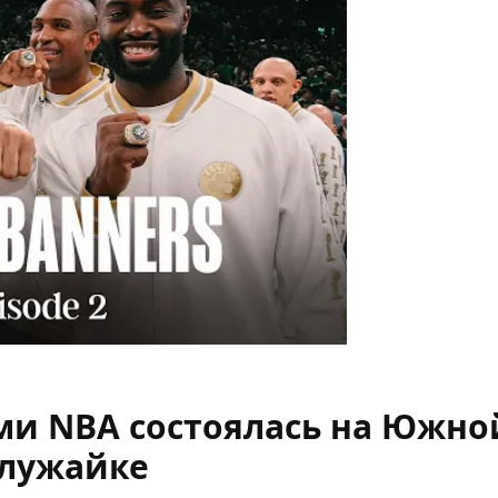
я
ми NBA состоялась на Южно
лужайке