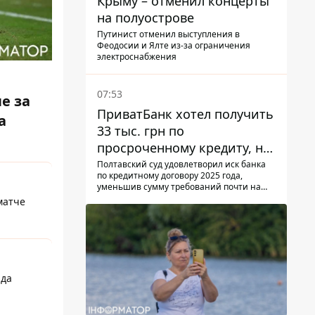
Крыму – отменил концерты
на полуострове
Путинист отменил выступления в
Феодосии и Ялте из-за ограничения
электроснабжения
07:53
е за
ПриватБанк хотел получить
а
33 тыс. грн по
просроченному кредиту, но
суд взыскал с должницы
Полтавский суд удовлетворил иск банка
по кредитному договору 2025 года,
только 22 тыс. грн
уменьшив сумму требований почти на
треть
матче
рда