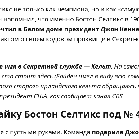
тикс
не только как чемпиона, но и как «саму
 напомнил, что именно Бостон Селтикс в 196
очтил в Белом доме президент Джон Кенн
актом о своем кодовом прозвище в Секретн
е имя в Секретной службе — Кельт
. На самом
 кто стоит здесь (Байден имел в виду всю ко
этого старого ирландского кельта обращаюсь 
л президент США, как сообщает канал CBS.
йку Бостон Селтикс под № 
е с пустыми руками. Команда
подарила Джо