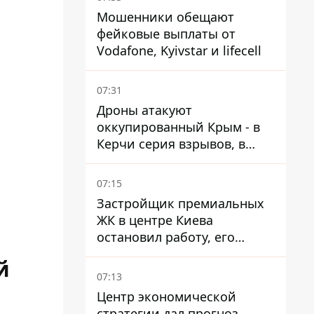
Мошенники обещают
фейковые выплаты от
Vodafone, Kyivstar и lifecell
07:31
Дроны атакуют
оккупированный Крым - в
Керчи серия взрывов, в
Феодосии пожар
07:15
Застройщик премиальных
ЖК в центре Киева
остановил работу, его
руководители сбежали из
й
Украины - Bihus.info
07:13
Центр экономической
стратегии дал прогноз