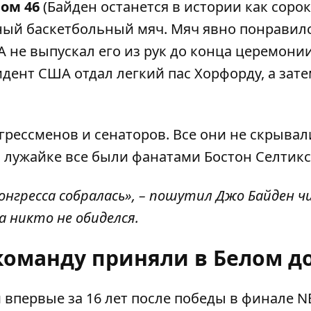
ом 46
(Байден останется в истории как сорок
тный баскетбольный мяч. Мяч явно понравил
не выпускал его из рук до конца церемонии
идент США отдал легкий пас Хорфорду, а зат
грессменов и сенаторов. Все они не скрывал
 лужайке все были фанатами Бостон Селтикс
Конгресса собралась», – пошутил Джо Байден ч
а никто не обиделся.
команду приняли в Белом д
 впервые за 16 лет после победы в финале N