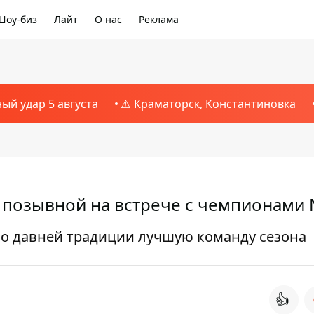
Шоу-биз
Лайт
О нас
Реклама
ный удар 5 августа
⚠️ Краматорск, Константиновка
 позывной на встрече с чемпионами
по давней традиции лучшую команду сезона
👍