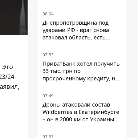
тысячи атак
08:04
Днепропетровщина под
ударами РФ - враг снова
атаковал область, есть
разрушения и пожары
07:53
ПриватБанк хотел получить
. Это
33 тыс. грн по
23/24
просроченному кредиту, но
суд взыскал с должницы
аявил,
только 22 тыс. грн
07:49
Дроны атаковали состав
Wildberries в Екатеринбурге
– он в 2000 км от Украины
07:33