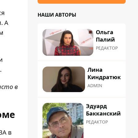
ся
НАШИ АВТОРЫ
. А
Ольга
ем
Палий
РЕДАКТОР
и
.
Лина
Киндратюк
исто в
ADMIN
Эдуард
оме
Бакканский
РЕДАКТОР
BA в