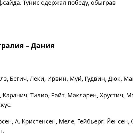
фсайда. Тунис одержал победу, обыграв
тралия – Дания
улз, Бегич, Леки, Ирвин, Муй, Гудвин, Дюк, Ма
 Карачич, Тилио, Райт, Макларен, Хрустич, М
кус.
сен, А. Кристенсен, Меле, Гейбьерг, Йенсен, 
т.