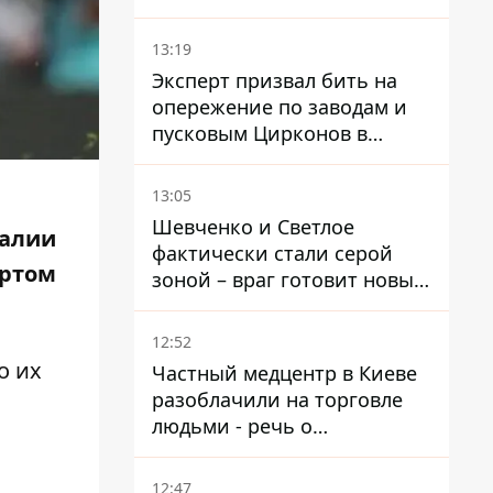
украинцев - опрос показал
альтернативные симпатии
13:19
Эксперт призвал бить на
опережение по заводам и
пусковым Цирконов в
России
13:05
Шевченко и Светлое
ралии
фактически стали серой
ортом
зоной – враг готовит новые
атаки на Добропольском
направлении
12:52
о их
Частный медцентр в Киеве
разоблачили на торговле
людьми - речь о
суррогатном материнстве
12:47