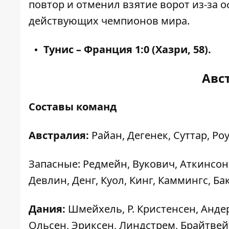
повтор и отменил взятие ворот из-за о
действующих чемпионов мира.
Тунис – Франция 1:0 (Хазри, 58).
Авс
Составы команд
Австралия:
Райан, Дегенек, Суттар, Ро
Запасные: Редмейн, Вукович, Аткинсон,
Девлин, Денг, Куол, Кинг, Каммингс, Бак
Дания:
Шмейхель, Р. Кристенсен, Андер
Ольсен, Эриксен, Линдстрем, Брайтвей