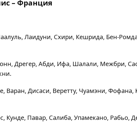
нис – Франция
Маалуль, Лаидуни, Схири, Кешрида, Бен-Ромда
ронн, Дрегер, Абди, Ифа, Шалали, Межбри, Са
кни.
, Варан, Дисаси, Веретту, Чуамэни, Фофана, 
с, Кунде, Павар, Салиба, Упамекано, Рабьо, Д