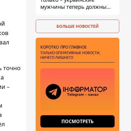
мужчины теперь должны
доказать непригодность к
службе, чтобы получить
ой
БОЛЬШЕ НОВОСТЕЙ
временную защиту ЕС
ков
вал
КОРОТКО ПРО ГЛАВНОЕ
ТОЛЬКО ОПЕРАТИВНЫЕ НОВОСТИ,
НИЧЕГО ЛИШНЕГО
ь точно
на
ии –
м
а
ПОСМОТРЕТЬ
ел