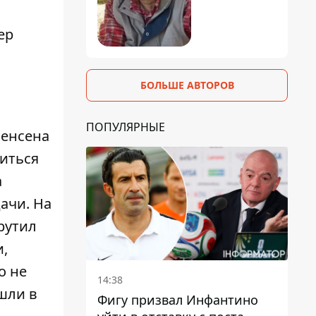
ер
БОЛЬШЕ АВТОРОВ
ПОПУЛЯРНЫЕ
Йенсена
читься
а
ачи. На
рутил
и,
о не
14:38
шли в
Фигу призвал Инфантино