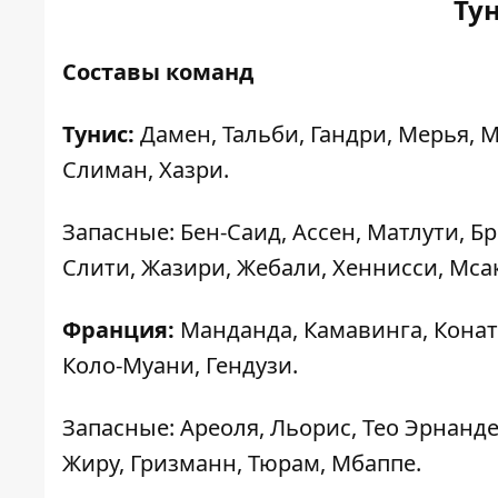
Ту
Составы команд
Тунис:
Дамен, Тальби, Гандри, Мерья, 
Слиман, Хазри.
Запасные: Бен-Саид, Ассен, Матлути, Б
Слити, Жазири, Жебали, Хеннисси, Мса
Франция:
Манданда, Камавинга, Конате
Коло-Муани, Гендузи.
Запасные: Ареоля, Льорис, Тео Эрнанде
Жиру, Гризманн, Тюрам, Мбаппе.