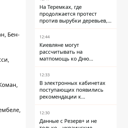
На Теремках, где
продолжается протест
против вырубки деревьев,
произошла стычка со
н, Бен-
спецназом полиции
12:44
Киевляне могут
рассчитывать на
матпомощь ко Дню
сси,
независимости - кому ее
дадут
12:33
В электронных кабинетах
Коман,
поступающих появились
рекомендации к
зачислению на бакалавриат
ембеле,
и в магистратуру – что
12:30
нужно успеть до 11 августа
Данные с Резерв+ и не
только – украинские