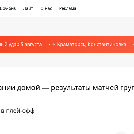
Шоу-биз
Лайт
О нас
Реклама
ный удар 5 августа
⚠️ Краматорск, Константиновка
ании домой — результаты матчей гру
 в плей-офф