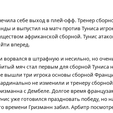
ечила себе выход в плей-офф. Тренер сборн
ды и выпустил на матч против Туниса игро
уществом африканской сборной. Тунис атако
ыйти вперед.
ри ворвался в штрафную и несильно, но очен
битый мяч стал первым для сборной Туниса 
оле вышли три игрока основы сборной Франц
 кардинально не изменили и тренеру сборной
изманна с Дембеле. Долгое время француза
Тунис уже готовился праздновать победу, но н
о времени Гризманн забил. Арбитр посмотр