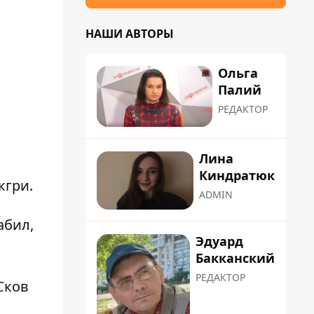
НАШИ АВТОРЫ
Ольга
Палий
РЕДАКТОР
Лина
Киндратюк
кгри.
ADMIN
абил,
Эдуард
Бакканский
РЕДАКТОР
Сков