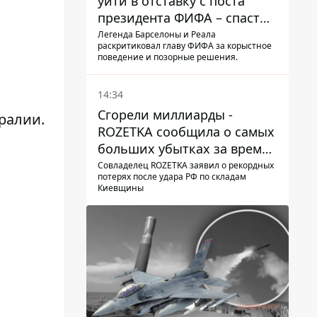
уйти в отставку с поста
президента ФИФА – спасти
футбол еще не поздно
Легенда Барселоны и Реала
раскритиковал главу ФИФА за корыстное
поведение и позорные решения.
14:34
Сгорели миллиарды -
ралии.
ROZETKA сообщила о самых
больших убытках за время
существования компании
Совладелец ROZETKA заявил о рекордных
потерях после удара РФ по складам
Киевщины