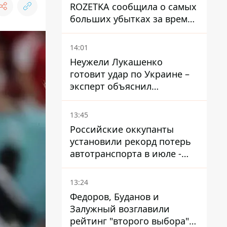
ROZETKA сообщила о самых
больших убытках за время
существования компании
14:01
Неужели Лукашенко
готовит удар по Украине –
эксперт объяснил
настоящее назначение
новой гомельской бригады
13:45
Российские оккупанты
установили рекорд потерь
автотранспорта в июле -
почти 14 тысяч единиц
13:24
Федоров, Буданов и
Залужный возглавили
рейтинг "второго выбора"