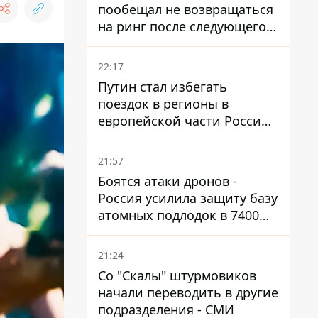
пообещал не возвращаться
на ринг после следующего
боя
22:17
Путин стал избегать
поездок в регионы в
европейской части России,
куда регулярно долетают
дроны
21:57
Боятся атаки дронов -
Россия усилила защиту базу
атомных подлодок в 7400
км от Украины
21:24
Со "Скалы" штурмовиков
начали переводить в другие
подразделения - СМИ