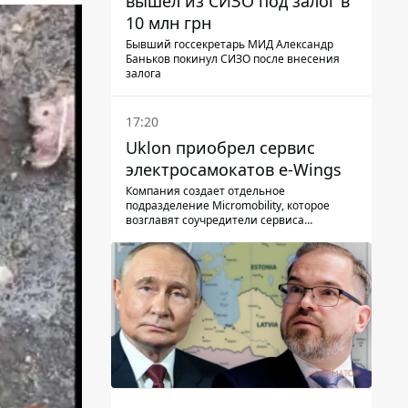
вышел из СИЗО под залог в
10 млн грн
Бывший госсекретарь МИД Александр
Баньков покинул СИЗО после внесения
залога
17:20
Uklon приобрел сервис
электросамокатов e-Wings
Компания создает отдельное
подразделение Micromobility, которое
возглавят соучредители сервиса
самокатов.