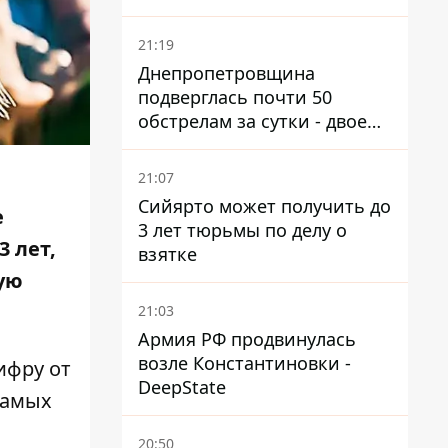
21:19
Днепропетровщина
подверглась почти 50
обстрелам за сутки - двое
погибших, шесть
пострадавших
21:07
Сийярто может получить до
е
3 лет тюрьмы по делу о
 лет,
взятке
ую
21:03
Армия РФ продвинулась
возле Константиновки -
ифру от
DeepState
самых
20:50