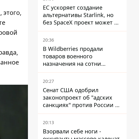
ЕС ускоряет создание
 этого,
альтернативы Starlink, но
те
без SpaceX проект может не
обойтись
ировой
20:36
В Wildberries продали
равда,
товаров военного
фанное
назначения на сотни
миллионов, но удары ВСУ
изменили ситуацию
20:27
Сенат США одобрил
законопроект об "адских
санкциях" против России и
Ирана
20:13
Взорвали себе ноги -
оккупанты массово калечат