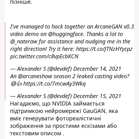
пізніше.
I've managed to hack together an ArcaneGAN v0.3
video demo on
@huggingface
. Thanks a lot to
@_nateraw
for assistance and nudging me in the
right direction! Try it here:
https://t.co/JTNzHYycpz
pic.twitter.com/c8vpEcbKCN
— Alexander S (@devdef)
December 14, 2021
An
@arcaneshow
season 2 leaked casting video?
😅👍
https://t.co/7mcwAy3Wkq
— Alexander S (@devdef)
December 15, 2021
Нагадаємо, що NVIDIA займається
підтримкою нейромережі GauGAN, яка
вміє генерувати фотореалістичні
зображення за простими ескізами або
текстовим описом
.