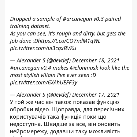
Dropped a sample of
#arcanegan
v0.3 paired
training dataset.
As you can see, it's rough and dirty, but gets the
job done :D
https://t.co/CO7ndM1qWL
pic.twitter.com/ui3cqxBVKu
— Alexander S (@devdef)
December 18, 2021
#arcanegan
v0.4 makes
@elonmusk
look like the
most stylish villain I've ever seen :D
pic.twitter.com/6XAhUEFF3y
— Alexander S (@devdef)
December 17, 2021
У той же час він також показав функцію
обробки відео. Щоправда, для пересічних
користувачів така функція поки що
недоступна. Швидше за все, він оновить
нейромережу, додавши таку можливість