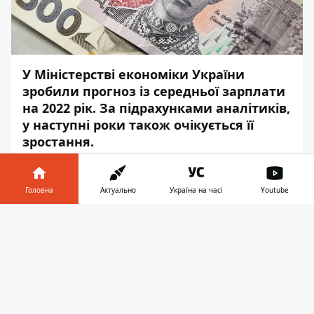
У Міністерстві економіки України
зробили прогноз із середньої зарплати
на 2022 рік. За підрахунками аналітиків,
у наступні роки також очікується її
зростання.
Про це повідомляє
Інформатор
із
посиланням на видання
Finance
.
Головна
Актуально
Україна на часі
Youtube
Згідно з прогнозом, в Україні рівень
Інформатор у
Завантажити
середньої заробітної плати наступного
телефоні
👉
року зросте та
становитиме 15 тисяч 778
гривень
. Це близько 600 доларів на
місяць.
Понад те, за підрахунками аналітиків, у