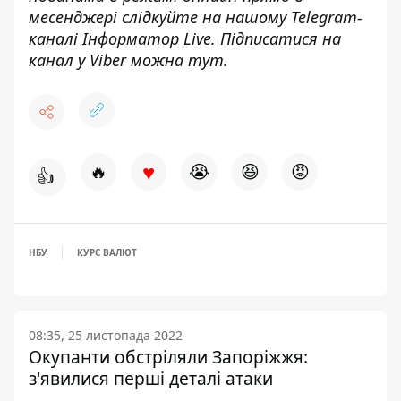
месенджері слідкуйте на нашому Telegram-
каналі
Інформатор Live
. Підписатися на
канал у Viber можна
тут
.
♥
🔥
😭
😆
😡
👍
НБУ
КУРС ВАЛЮТ
08:35, 25 листопада 2022
Окупанти обстріляли Запоріжжя:
з'явилися перші деталі атаки