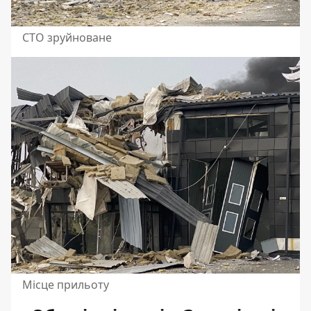
СТО зруйноване
Місце прильоту