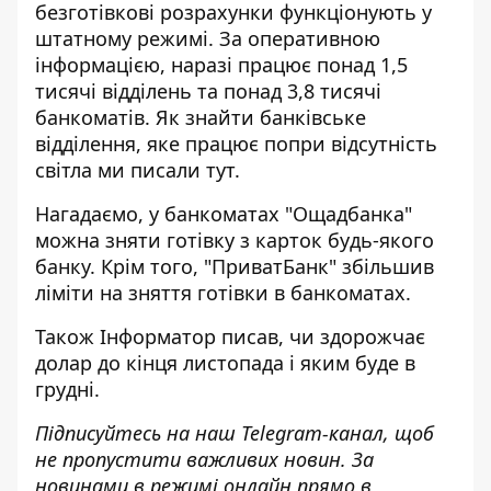
безготівкові розрахунки функціонують у
штатному режимі. За оперативною
інформацією, наразі працює понад 1,5
тисячі відділень та понад 3,8 тисячі
банкоматів. Як знайти банківське
відділення, яке
працює
попри відсутність
світла ми писали
тут
.
Нагадаємо, у банкоматах "Ощадбанка"
можна зняти готівку з карток
будь-якого
банку. Крім того, "ПриватБанк"
збільшив
ліміти на зняття готівки
в банкоматах.
Також
Інформатор
писав, чи здорожчає
долар до кінця листопада і яким буде
в
грудні.
Підписуйтесь на наш
Telegram-канал
, щоб
не пропустити важливих новин. За
новинами в режимі онлайн прямо в