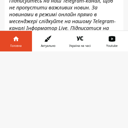
Підписуйтесь на наш
Telegram-канал
, щоб
не пропустити важливих новин. За
новинами в режимі онлайн прямо в
месенджері слідкуйте на нашому Telegram-
каналі
Інформатор Live
. Підписатися на
канал у Viber можна
тут
.
Головна
Актуально
Україна на часі
Youtube
Інформатор у
Завантажити
телефоні
👉
♥
🔥
😭
😆
😡
👍
ОБСТРІЛИ
ЗАПОРІЖЖЯ