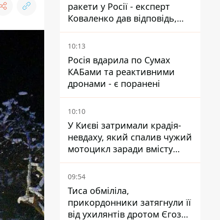
ракети у Росії - експерт
Коваленко дав відповідь,
яка навряд чи сподобається
українцям
10:13
Росія вдарила по Сумах
КАБами та реактивними
дронами - є поранені
10:10
У Києві затримали крадія-
невдаху, який спалив чужий
мотоцикл заради вмісту
багажника
09:54
Тиса обміліла,
прикордонники затягнули її
від ухилянтів дротом Єгоза,