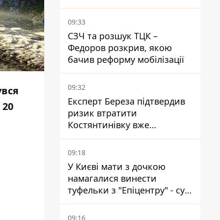
який вбиває диких тварин -
правозахисники бʼють на
09:33
сполох
СЗЧ та розшук ТЦК –
Федоров розкрив, якою
бачив реформу мобілізації
09:32
увся
Експерт Береза підтвердив
 20
ризик втратити
Костянтинівку вже
найближчими місяцями
09:18
У Києві мати з дочкою
намагалися винести
туфельки з "Епіцентру" - суд
виніс вирок
09:16