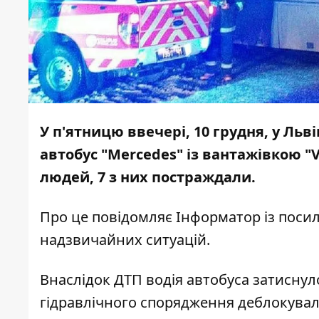
У п'ятницю ввечері, 10 грудня, у Льв
автобус "Mercedes" із вантажівкою "V
людей, 7 з них постраждали.
Про це повідомляє
Інформатор
із поси
надзвичайних ситуацій.
Внаслідок ДТП водія автобуса затиснул
гідравлічного спорядження деблокувал