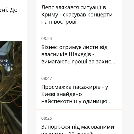
Лепс злякався ситуації в
ні. До
Криму - скасував концерти
на півострові
08:54
Бізнес отримує листи від
власників Шахедів -
вимагають гроші за захист
від атак
08:47
Просмажка пасажирів - у
Києві знайдено
найспекотнішу одиницю
громадського транспорту
08:25
Запоріжжя під масованими
ударами - 10 людей