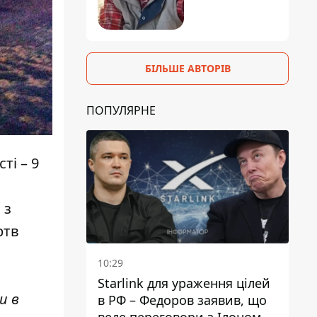
БІЛЬШЕ АВТОРІВ
ПОПУЛЯРНЕ
ті – 9
 з
ртв
10:29
Starlink для ураження цілей
и в
в РФ – Федоров заявив, що