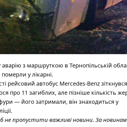
у аварію з маршруткою
в Тернопільській облас
 померли у лікарні
.
асті рейсовий автобус Mercedes-Benz зіткнувся
ся про 11 загиблих, але пізніше
кількість же
 фури
— його затримали, він
знаходиться у
іції
.
об не пропустити важливі новини. За новинам