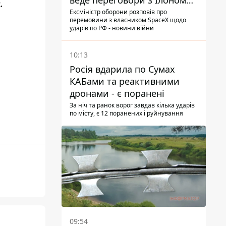
веде переговори з Ілоном
e
.
Маском
Ексміністр оборони розповів про
перемовини з власником SpaceX щодо
ударів по РФ - новини війни
10:13
Росія вдарила по Сумах
КАБами та реактивними
дронами - є поранені
За ніч та ранок ворог завдав кілька ударів
по місту, є 12 поранених і руйнування
09:54