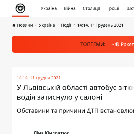
Україна
Війна
Столиця
Гроші
Шоу
Новини
Україна
Події
14:14, 11 Грудень 2021
ТОПТЕМИ:
🔴 Раке
14:14, 11 грудня 2021
У Львівській області автобус зіт
водія затиснуло у салоні
Обставини та причини ДТП встановл
Ліна Кіндратюк