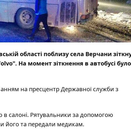
івській області поблизу села Верчани зіткн
olvo". На момент зіткнення в автобусі було
ланням на
пресцентр
Державної служби з
о в салоні. Рятувальники за допомогою
и його та передали медикам.