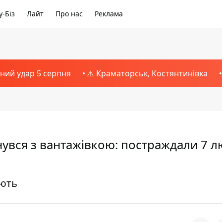
-Біз
Лайт
Про нас
Реклама
тний удар 5 серпня
⚠️ Краматорськ, Костянтинівка
кнувся з вантажівкою: постраждали 7 л
юють