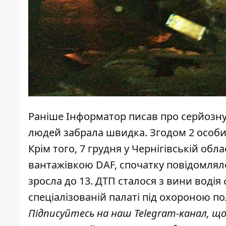
Раніше
Інформатор
писав про
серйозн
людей забрала швидка. Згодом
2 особи
Крім того, 7 грудня у Чернігівській обл
вантажівкою DAF, спочатку повідомляло
зросла до 13
. ДТП сталося
з вини водія
спеціалізованій палаті під охороною пол
Підписуйтесь на наш
Telegram-канал
, щ