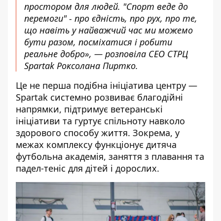
простором для людей. "Спорт веде до
перемоги" - про єдність, про рух, про те,
що навіть у найважчий час ми можемо
бути разом, посміхатися і робити
реальне добро», — розповіла СЕО СТРЦ
Spartak Роксолана Пиртко.
Це не перша подібна ініціатива центру —
Spartak системно
розвиває
благодійні
напрямки, підтримує ветеранські
ініціативи та гуртує спільноту навколо
здорового способу життя. Зокрема, у
межах комплексу функціонує дитяча
футбольна академія, заняття з плавання та
падел-теніс для дітей і дорослих.