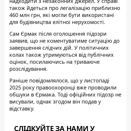
надходити з незаконних джерел. У справі
також йдеться про легалізацію приблизно
460 млн грн, які могли бути
використані
для будівництва елітної нерухомості
.
Сам Єрмак після
оголошення підозри
заявив, що не коментуватиме ситуацію до
завершення слідчих дій. У політичних
колах також утримуються від публічних
оцінок, посилаючись на триваюче
розслідування.
Раніше повідомлялося, що у листопаді
2025 року правоохоронці вже
проводили
обшуки в Єрмака
. Тоді офіційних підозр не
висували, однак згодом він подав у
відставку.
СЛІДКУЙТЕ ЗА НАМИ У