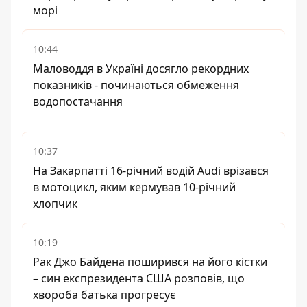
морі
10:44
Маловоддя в Україні досягло рекордних
показників - починаються обмеження
водопостачання
10:37
На Закарпатті 16-річний водій Audi врізався
в мотоцикл, яким кермував 10-річний
хлопчик
10:19
Рак Джо Байдена поширився на його кістки
– син експрезидента США розповів, що
хвороба батька прогресує