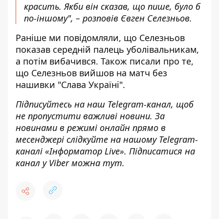
красить. Якби він сказав, що пише, було б
по-іншому", – розповів Євген Селезньов.
Раніше ми повідомляли, що
Селезньов
показав середній палець уболівальникам,
а потім вибачився
. Також писали про те,
що
Селезньов вийшов на матч без
нашивки "Слава Україні"
.
Підписуйтесь на наш
Telegram-канал
,
щоб
н
е пропустити важливі новини. За
новинами в режимі онлайн прямо в
месенджері слідкуйте на нашому Telegram-
каналі «
Інформатор Live»
. Підписатися на
канал у Viber можна
тут.