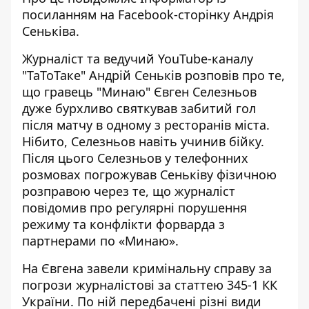
посиланням на
Facebook-сторінку Андрія
Сеньківа
.
Журналіст та ведучий YouTube-каналу
"ТаТоТаке" Андрій Сеньків розповів про те,
що гравець "Минаю" Євген Селезньов
дуже бурхливо святкував забитий гол
після матчу в одному з ресторанів міста.
Нібито, Селезньов навіть учинив бійку.
Після цього Селезньов у телефонних
розмовах погрожував Сеньківу фізичною
розправою через те, що журналіст
повідомив про регулярні порушення
режиму та конфлікти форварда з
партнерами по «Минаю».
На Євгена завели кримінальну справу за
погрози журналістові за статтею 345-1 КК
України. По ній передбачені різні види