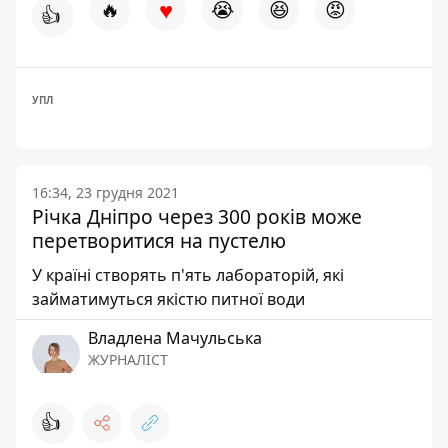
♥
🔥
😭
😆
😡
👍
УПЛ
16:34, 23 грудня 2021
Річка Дніпро через 300 років може
перетворитися на пустелю
У країні створять п'ять лабораторій, які
займатимуться якістю питної води
Владлена Мачульська
ЖУРНАЛІСТ
👍