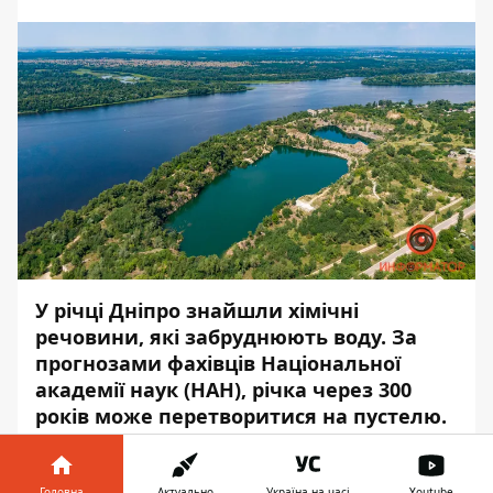
У річці Дніпро знайшли хімічні
речовини, які забруднюють воду. За
прогнозами фахівців Національної
академії наук (НАН), річка через 300
років може перетворитися на пустелю.
Про це на брифінгу
заявив
начальник
Державної екологічної інспекції
Головна
Актуально
Україна на часі
Youtube