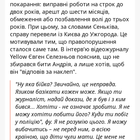
покарання: виправні роботи на строк до
двох років, арешт до шести місяців,
обмеження або позбавлення волі до трьох
років. При цьому, за словами Сеньківа,
справу перевели із Києва до Ужгорода. Це
мотивували тим, що правопорушення
сталося саме там. В інтерв'ю відеожурналу
Yellow
Євген Селезньов пояснив, що не
збирався бити Андрія, а лише хотів, щоб
він "відповів за наклеп".
"Ну яка бійка? Звичайно, це неправда.
Язиком базікати кожен може. Якщо ти
журналіст, надай докази, де я був і з ким
бився... Хотіти - не означає зробити. Я не
можу хотіти побити його? Куди ти побіг
у поліцію", фу. Я не розумію цього. Я можу
вибачитись – не перед ним, а всією
країною, що діти чули мати. Це мене не